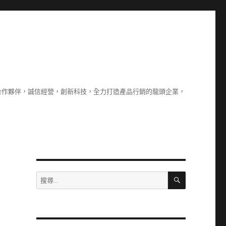
合作夥伴，誠信經營，創新科技，全力打造產品行銷的龍頭企業，
搜
搜
尋
尋
關
鍵
字: