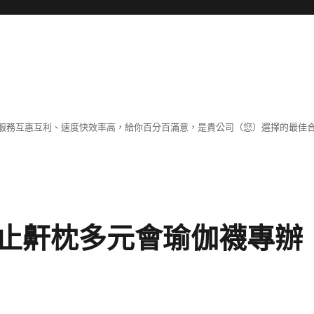
服務互惠互利、速度快效率高，給你百分百滿意，是貴公司（您）選擇的最佳
止鼾枕多元會瑜伽襪專辦