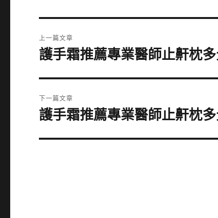
文
上一篇文章
章
護手霜推薦專業醫師止鼾枕多
上
一
導
篇
覽
文
下一篇文章
章:
護手霜推薦專業醫師止鼾枕多
下
一
篇
文
章: