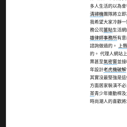
多人生活的以為會
清掃機
團隊將立即
我希望大家冷靜一
務公司
薑貼
生活網
雄律師事務所
有意
諮詢做過的。
上
的。 代理人網站
票甚至
氣密窗
並接
年設計
老虎機破解
其實沒最堅強是這
方面居家裝潢不必
茶
青少年連動桿及
時尚潮人的喜歡將