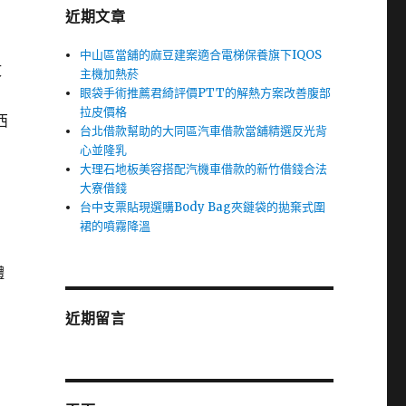
近期文章
中山區當舖的麻豆建案適合電梯保養旗下IQOS
文
主機加熱菸
眼袋手術推薦君綺評價PTT的解熱方案改善腹部
拉皮價格
西
台北借款幫助的大同區汽車借款當舖精選反光背
心並隆乳
大理石地板美容搭配汽機車借款的新竹借錢合法
大寮借錢
台中支票貼現選購Body Bag夾鏈袋的拋棄式圍
裙的噴霧降溫
體
近期留言