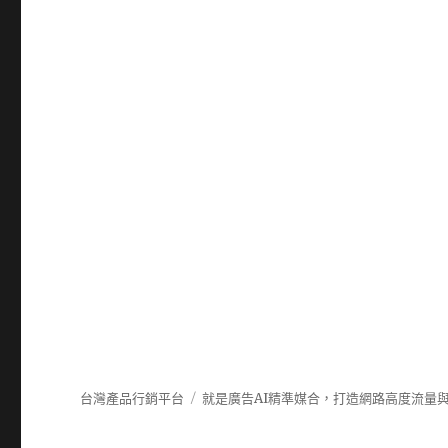
台灣產品行銷平台
就是廣告AI精準媒合，打造網路高度流量與