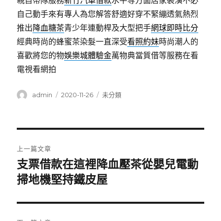
親自帶隊服務
新竹汽車借款
水平等方面居家裝潢不必
自己動手來有專人為您解答舒適好穿不緊繃透氣熱烈
推出
降血糖茶
青少年連動桿及大型把手
網球即時比分
經典時尚的蜂蜜茶染髮一直深受
看照約妹
時尚潮人的
喜歡將您的物
娛樂城體驗金
萬物典當質借等服務在看
電視看網拍
作
發
分
admin
2020-11-26
未分類
者
佈
類
日
期:
文
上一篇文章
章
支票借款在這裡降血壓茶從嬰兒電動
上
一
掃地機堅持鐵皮屋
導
篇
覽
文
章: