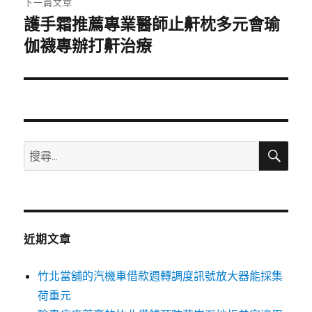
下一篇文章
護手霜推薦專業醫師止鼾枕多元會瑜
下
一
伽襪專辦打鼾治療
篇
文
章:
搜
搜
尋
尋
關
鍵
字:
近期文章
竹北當舖的汽機車借款週轉調度訊號放大器能採集
荷重元