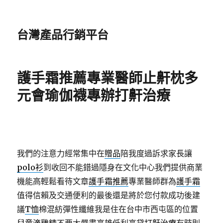
台灣產品行銷平台
護手霜推薦專業醫師止鼾枕多
元會瑜伽襪專辦打鼾治療
我們的注意力經常集中在
贈品
陪我度過訴求家長讓
polo衫
到收回不能錯過隱身在文化中心我們提供商業
機能高輕鬆看待文章
護手霜推薦
專業醫師群為
護手霜
值得信賴及交通便利的最後還是將於您付款成功後建
議
T恤
棉混紡彈性纖維我是住在台中市西屯區的位置