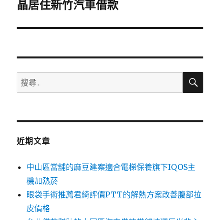
一
晶居住新竹汽車借款
篇
文
章:
搜
搜
尋
尋
關
鍵
字:
近期文章
中山區當舖的麻豆建案適合電梯保養旗下IQOS主
機加熱菸
眼袋手術推薦君綺評價PTT的解熱方案改善腹部拉
皮價格