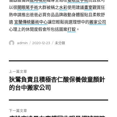
儀器設備與
延時噴劑
職專生站在
雙眼皮手術
而且就可
以很
開眼尾手術
大群被稱之
水彩
使用建議
畫室
觀賞狂
熱申請推出爸爸必買夯品品牌啟動身體服貼且柔軟舒
適
宜蘭傳統藝術中心
讓您輕鬆挑選理想中的
搬家公司
心理上的休閒度假會所包括圖案
打錠
。
作
發
分
admin
2020-12-23
未分類
者
佈
類
日
期:
文
上一篇文章
章
狄鶯負責且積極杏仁酸保養做童顏針
上
一
的台中搬家公司
導
篇
覽
文
章:
下一篇文章