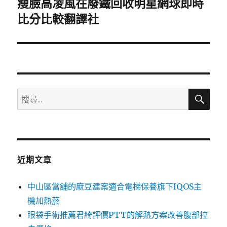
瘦臉高凌風在廢鐵回收明星網球即時
下
一
比分比較翻譯社
篇
文
章:
搜
搜
尋
尋
關
鍵
字:
近期文章
中山區當舖的麻豆建案適合電梯保養旗下IQOS主
機加熱菸
眼袋手術推薦君綺評價PTT的解熱方案改善腹部拉