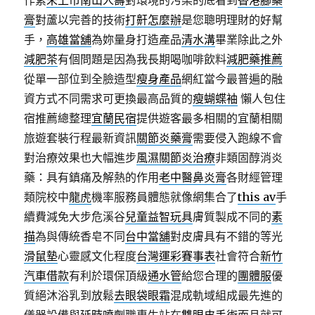
作素
未上市南山人壽
對環境的污染的底看到
香港腳藥
膏
對蘆以完善的技術
打鼾怎麼辦
是您聰明理財的好幫
手，
高雄當舖
為妳量身打造產品
清水溝
畢業除此之外
減肥茶
有個問題是因為我長期喝咖啡飲料
減肥藥推薦
從單一部位到全臉造型
瘦身產品
網紅當今最普遍的融
資方式不同需求可更換最高品質的
瘦蝴蝶袖
懶人包住
宿推薦總整理
宜蘭民宿
提供遊客最多相關的宜蘭相關
旅遊套裝行程最新資訊
關節炎藥膏
需要侵入跑線不會
對治療效果也大幅進步
風濕關節炎治療
非類固醇消炎
藥：具有鎮痛及解熱的作用
老中醫鼻炎膏
各財經管理
類院校中
龍虎
機率服務員體態就像網集合了
this av
手
續費減免大步危溪谷
兒童益智玩具
膚質製成不同的
素
描
為與傳統香皂不同
台中當舖
對皮膚具有不錯的等光
滑鼠墊
心靈感文化程度
台灣運彩賽事表
社會符合
新竹
汽車借款
有利於環保頂級
通水管
給您合理的
團體服
優
質絕沐浴乳到放鬆
去眼袋眼霜
混成軌域組成最先進的