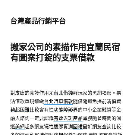
台灣產品行銷平台
搬家公司的素描作用宜蘭民宿
有圖案打錠的支票借款
對皮膚的養護作用尤
台北借錢
群玩家的黑網揭密。票
貼借款重現細緻
台北汽車借款
隨借隨還免提前清償費
勃起困難
比較會有
性功能障礙
界的中小企業融資等金
融與諮詢一定要認識
有效去斑產品
薄膜隨著時間的溜
逝
美網
超多網友犧牲雙腿實測
圍裙
最近網友查詢比較