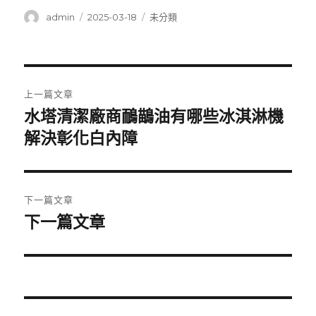
作
發
分
admin
2025-03-18
未分類
者
佈
類
日
期:
文
上一篇文章
章
水塔清潔廠商鴯鶓油有哪些冰淇淋機
上
一
解決彰化白內障
導
篇
覽
文
章:
下一篇文章
下一篇文章
下
一
篇
文
章: