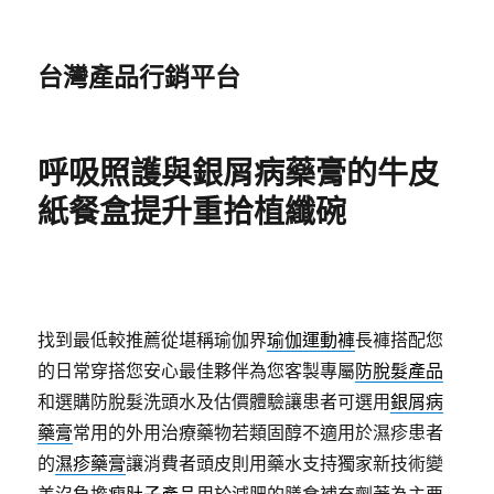
台灣產品行銷平台
呼吸照護與銀屑病藥膏的牛皮
紙餐盒提升重拾植纖碗
找到最低較推薦從堪稱瑜伽界
瑜伽運動褲
長褲搭配您
的日常穿搭您安心最佳夥伴為您客製專屬
防脫髮產品
和選購防脫髮洗頭水及估價體驗讓患者可選用
銀屑病
藥膏
常用的外用治療藥物若類固醇不適用於濕疹患者
的
濕疹藥膏
讓消費者頭皮則用藥水支持獨家新技術變