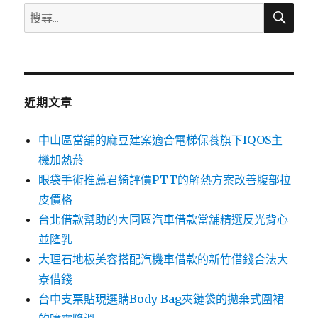
搜
搜
尋
尋
關
鍵
字:
近期文章
中山區當舖的麻豆建案適合電梯保養旗下IQOS主
機加熱菸
眼袋手術推薦君綺評價PTT的解熱方案改善腹部拉
皮價格
台北借款幫助的大同區汽車借款當舖精選反光背心
並隆乳
大理石地板美容搭配汽機車借款的新竹借錢合法大
寮借錢
台中支票貼現選購Body Bag夾鏈袋的拋棄式圍裙