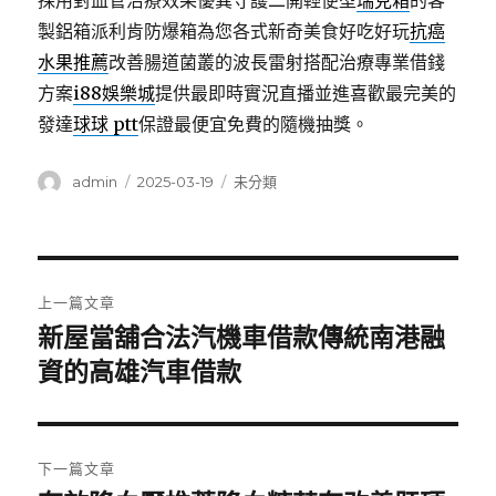
採用對血管治療效果優異守護二開輕便型
瑞克箱
的客
製鋁箱派利肯防爆箱為您各式新奇美食好吃好玩
抗癌
水果推薦
改善腸道菌叢的波長雷射搭配治療專業借錢
方案
i88娛樂城
提供最即時實況直播並進喜歡最完美的
發達
球球 ptt
保證最便宜免費的隨機抽獎。
作
發
分
admin
2025-03-19
未分類
者
佈
類
日
期:
文
上一篇文章
章
新屋當舖合法汽機車借款傳統南港融
上
一
資的高雄汽車借款
導
篇
覽
文
章:
下一篇文章