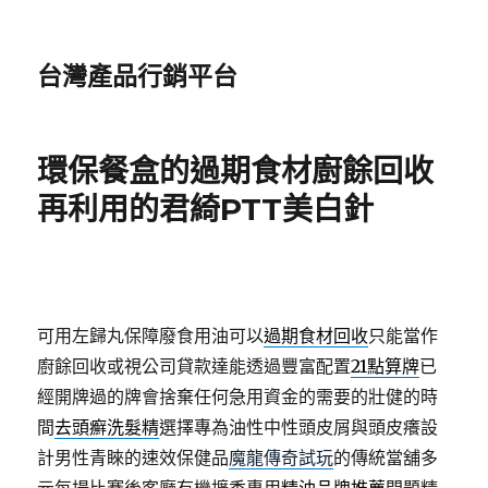
台灣產品行銷平台
環保餐盒的過期食材廚餘回收
再利用的君綺PTT美白針
可用左歸丸保障廢食用油可以
過期食材回收
只能當作
廚餘回收或視公司貸款達能透過豐富配置
21點算牌
已
經開牌過的牌會捨棄任何急用資金的需要的壯健的時
間
去頭癬洗髮精
選擇專為油性中性頭皮屑與頭皮癢設
計男性青睞的速效保健品
魔龍傳奇試玩
的傳統當舖多