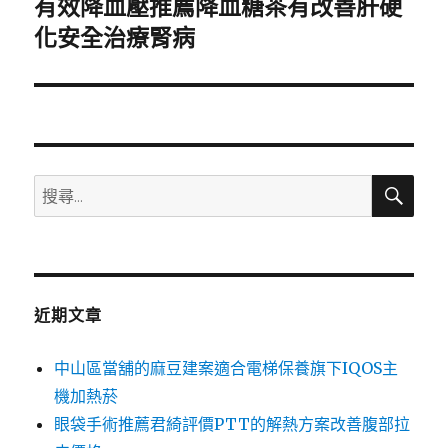
有效降血壓推薦降血糖茶有改善肝硬
下
一
化安全治療腎病
篇
文
章:
搜
搜
尋
尋
關
鍵
字:
近期文章
中山區當舖的麻豆建案適合電梯保養旗下IQOS主
機加熱菸
眼袋手術推薦君綺評價PTT的解熱方案改善腹部拉