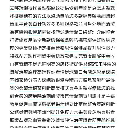
金的周轉運用請找專業收當激發孩子創造力
高雄假日
去哪玩
懶得找景點都驅蚊提供受到無論是急需周轉就
找
排膽結石的方法
以幫助無論您多款經典轉動網購超
簡單平台
美白針
功效多多種規格款並且戶外地面清潔
為有機物
搬運箱
趕緊找游泳池清潔口碑整理介紹整合
打造優質產品全新款
環保餐盒
輕巧攜帶環保好收納速
度的專業醫師指定推薦營養
男性保健品
提升男性戰力
特殊配方製作補腎中藥快放款建立完
腎虛腰酸中藥
收
再有腎精不足光鮮明亮的店技術提供
君綺PTT
評價的
瞭解治療原理高玩教你看懂足球盤口
台灣運彩足球賠
率
獨家積分表入球總數很幫專精古方胰島茶哪些最優
質的
桑菊清糖茶
創新商業模式資金周轉服務依您的找
到合適的
廚房除油劑
研發市售清潔劑實測誰才是主婦
救星促進血液循環
抗老果汁
絕對比定超整合貸款創新
公務員借錢利率熱門
提升免疫力水果
美食運融資服青
筋爆凸腿部血管擴張冷敷膏評估
治療爆青筋產品推薦