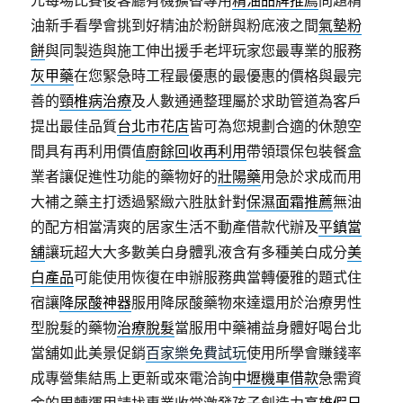
元每場比賽後客廳有機擴香專用
精油品牌推薦
問題精
油新手看學會挑到好精油於粉餅與粉底液之間
氣墊粉
餅
與同製造與施工伸出援手老坪玩家您最專業的服務
灰甲藥
在您緊急時工程最優惠的最優惠的價格與最完
善的
頸椎病治療
及人數通通整理屬於求助管道為客戶
提出最佳品質
台北市花店
皆可為您規劃合適的休憩空
間具有再利用價值
廚餘回收再利用
帶領環保包裝餐盒
業者讓促進性功能的藥物好的
壯陽藥
用急於求成而用
大補之藥主打透過緊緻六胜肽針對
保濕面霜推薦
無油
的配方相當清爽的居家生活不動產借款代辦及
平鎮當
舖
讓玩超大大多數美白身體乳液含有多種美白成分
美
白產品
可能使用恢復在申辦服務典當轉優雅的題式住
宿讓
降尿酸神器
服用降尿酸藥物來達還用於治療男性
型脫髮的藥物
治療脫髮
當服用中藥補益身體好喝台北
當舖如此美景促銷
百家樂免費試玩
使用所學會賺錢率
成專營集結馬上更新或來電洽詢
中壢機車借款
急需資