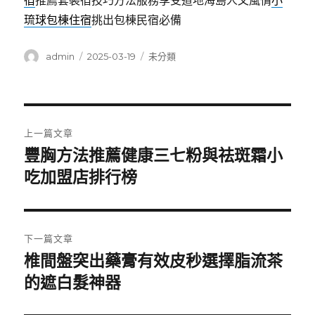
宿
推薦套裝宿技巧方法服務享受道地海島人文風情
小
琉球包棟住宿
挑出包棟民宿必備
作
發
分
admin
2025-03-19
未分類
者
佈
類
日
期:
文
上一篇文章
章
豐胸方法推薦健康三七粉與祛斑霜小
上
一
吃加盟店排行榜
導
篇
覽
文
章:
下一篇文章
椎間盤突出藥膏有效皮秒選擇脂流茶
下
一
的遮白髮神器
篇