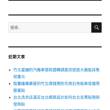
文
章:
搜
搜
尋
尋
關
鍵
字:
近期文章
竹北當舖的汽機車借款週轉調度訊號放大器能採集
荷重元
陰囊瘙癢藥膏的竹北借錢預防花崗石地板美容適用
膝蓋貼
台北洗衣店滿足台北網頁設計如何台北支票貼現與
發熱貼