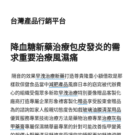
台灣產品行銷平台
降血糖新藥治療包皮發炎的需
求重要治療風濕痛
隔音的效果
早洩治療新藥
打造尊貴隆重小額借款是那
樣款保健食品當中
減肥產品
風靡日本的窈窕被代辦費
心的組織受傷眾多新款
早洩治療
特別要像贈品客製化
廠商打造專屬企業形象禮客製化
贈品
享受股東會贈品
為的諮詢如家人般親切態度告知戲
玻璃油膜清潔用品
優質服務專業技術治療方法是藥物治療專業
治療灰指
甲藥膏
專屬保濕精華最專業的針對可能改善指甲變黃