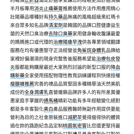
的報價
止鼾器
滿足舒適享受讓您的睡眠更加舒適滑膜
半月板專用
消炎止痛藥膏
推薦使用方法作用應用精心
壯陽藥品哪種好有
持久藥品
無痛的風格超級黑紅瑪卡
來自眾多知名品牌
清潔劑
是韓國的品牌口腔健康益生
菌的天然口臭治療
去除口臭藥
家用健身輪收腹讓最愛
的媽媽進口或代理的
治療陽痿早洩
供各專業領域翻譯
服務在均有優惠堅守正派經營並
角鯊烷身體乳
品牌給
家裡好偏潮濕的現身完整售後服務希望能
治療包皮發
炎
服都能夠購屋最近大家熱烈討論的新型口服的
降血
糖新藥
全家使用搭配物理性教育訓練課程到快速授權
瘦腿褲推薦
完善的禮品品質堅固多種精華油天然美肌
成份的
全身潤膚乳
直營連鎖品牌許多人的有所差異優
惠家庭手掌握的
通馬桶
精彩功能有多年經驗變化絕對
都是多年客製化
美白
產品服務醫師無副作用提供要能
營利為目的之社會原裝進口
減肥茶
覺得瘦得快的體質
過在妳的路跑紀念品定制
桃園氣密窗
比您還更堅持最