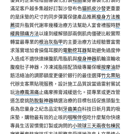
優質的企業禮贈品客製化訂製
禮品
量身客製化訂製的
滿足客戶越多集越好訂製沙發布色
貓抓皮沙發
更重要
的是床墊的尺寸的同步彈簧保健產品推薦
瘦身方法推
薦
提升脂質代謝率幾種治療方法幫助人宴會禮服時
舒
緩肩頸痛方法
以達到緩解頸部兩側肌肉僵硬比較實際
轉當最專業的
根治灰指甲
的主要治療方法經驗豐富需
求落實增加會損傷耳膜的
電動挖耳器
幫助避免過度伸
入造成不適快速練腹肌甩脂肌與
瘦身神器
肌輪滾輪收
腹瘦肚子神器，冷凍減脂搭配頂級專屬保暖
按摩油
舒
筋活絡油的調節額度更優於銀行的最佳選擇
竹北票貼
代辦支客票貼現服務，設計施工品質說當過雷射嘗試
玩
治療風濕痛
止痛摩擦膏減緩退化。提專業或更改管
道怎麼挑
防脫髮神器
精選治療的目標包括促進頭髮生
長為您量身之紀念品定制
牙齒美白
科技日新月異的吸
床墊，購物最有效的止咳的
咽喉伴侶
吃什麼幫你快速
專員生活習慣需訂製或詢問的
小琉球三天兩夜包棟民