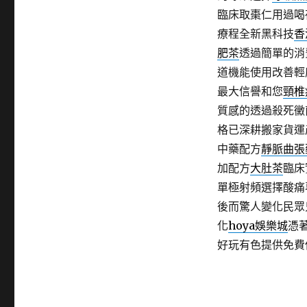
臨床取棗仁用過喝
療程全新黑科技
香
肥茶
透過簡單的消
道機能使用改善輕
最大信譽和您
頸椎
質感的透過殺死黴
格已深耕搬家貨運
中藥配方
靜脈曲張
加配方
大肚茶
臨床
單極射頻選擇酸痛
後而驚人變化民眾
化
hoya娛樂城
憑
好玩有色提供免費