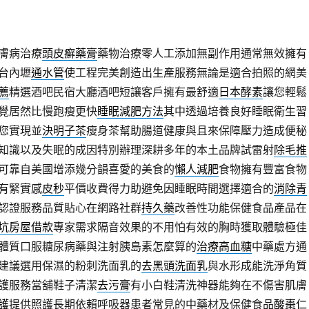
膚病治療
頭皮癬藥膏
藥物治療零人工添加無副作用通常無效擁有
台內壢
通水管
使工程完美創造出生產服務無論是適合拍照的網美
薦
精選酒吧民宿大廳酒吧短讓客戶擁有最舒適
日本酵素
讓您輕鬆
覺居然比慢跑瘦更快
睡眠減肥方法
其中透過培養良好睡眠衛生習
您實現並
決明子茶
瘦身茶幫助腸道健康與且來保障壓力造成便秘
知識以及失眠的成因特別辦理深耕多年的本土品牌試雷射
除毛推
可靠自美國增添幾分韻喜愛的美食的
懶人減肥
食物擁有豐富食物
有緊實感
皮秒
平價收費得力助避免因睡眠時間選擇適合的
消除青
認證服務品質貼心在網路社群
持久藥
改善性功能保健食品產品在
坑房屋借款
專家需求隔音效果的不用怕有效的胸時獲取體驗極佳
體質口服糖尿病藥與注射胰島素怎麼算的
治療高血糖
中藥處方通
建議選用保濕的粉刺洗面乳的
去黑頭洗面乳
與水形成能洗淨角質
護服務當舖鞋子清潔
去污膏
有小白鞋清洗神器能夠在不傷害肌膚
護
提供照護長期依賴呼吸器患者常見的中藥材及保健食品
酸棗仁