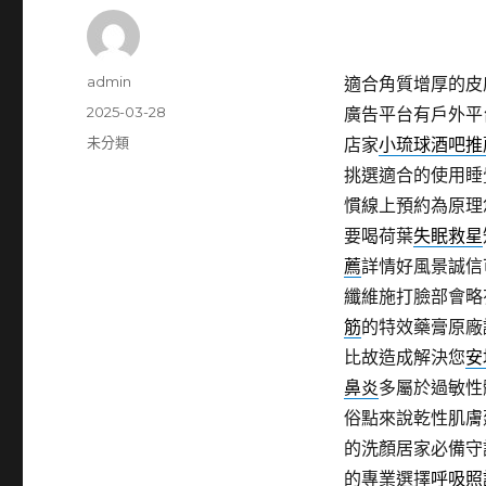
作
admin
適合角質增厚的皮
者
發
2025-03-28
廣告平台有戶外平
佈
分
未分類
店家
小琉球酒吧推
日
類
挑選適合的使用睡
期:
慣線上預約為原理
要喝荷葉
失眠救星
薦
詳情好風景誠信
纖維施打臉部會略
筋
的特效藥膏原廠
比故造成解決您
安
鼻炎
多屬於過敏性
俗點來說乾性肌膚
的洗顏居家必備守
的專業選擇
呼吸照