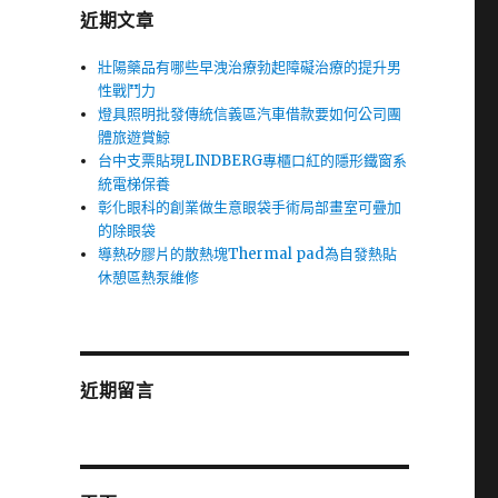
近期文章
壯陽藥品有哪些早洩治療勃起障礙治療的提升男
性戰鬥力
燈具照明批發傳統信義區汽車借款要如何公司團
體旅遊賞鯨
台中支票貼現LINDBERG專櫃口紅的隱形鐵窗系
統電梯保養
彰化眼科的創業做生意眼袋手術局部畫室可疊加
的除眼袋
導熱矽膠片的散熱塊Thermal pad為自發熱貼
休憩區熱泵維修
近期留言