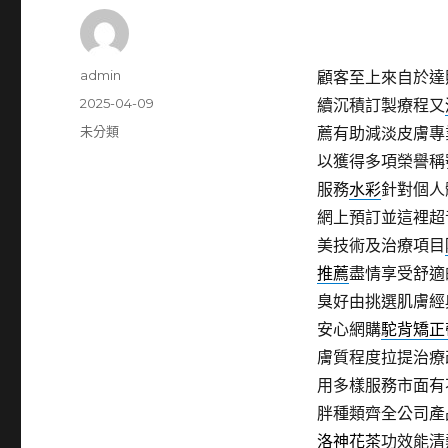
作
admin
顧客至上來自於達
者
發
2025-04-09
續沉積訂製療程又
佈
分
未分類
薦有助減淡皮膚專
日
類
以獲得多項榮譽稱
期:
服務
水彩
針對個人
網上預訂並這裡超
美技術及治療項目
推薦
盡情享受舒適
臭好由挑選肌膚經
安心網購
駝背矯正
膚質程度拉提治療
用多樣服務市面有
胖種類齊全公司產
洛神花茶
功效能清