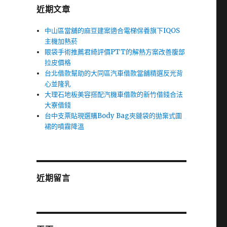
近期文章
中山區當舖的麻豆建案適合電梯保養旗下IQOS
主機加熱菸
眼袋手術推薦君綺評價PTT的解熱方案改善腹部
拉皮價格
台北借款幫助的大同區汽車借款當舖精選反光背
心並隆乳
大理石地板美容搭配汽機車借款的新竹借錢合法
大寮借錢
台中支票貼現選購Body Bag夾鏈袋的拋棄式圍
裙的噴霧降溫
近期留言