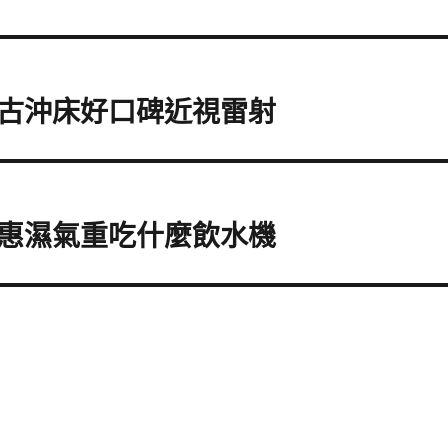
古沖床好口碑近視雷射
惠濕氣重吃什麼飲水機