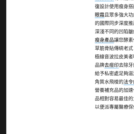
復設計使用瘦身搭
眼霜
且眾多強大功
的國際同步深度推
深淺不同的凹陷皺
瘦身產品
讓您酵素
草筋骨貼傳統老式
極線音波拉皮美者
品牌
去痘印
去除牙
給予私密處足夠滋
角質水飛梭的
法令
營養補充品的加速
品相對容易最佳的
以便派專屬醫療保