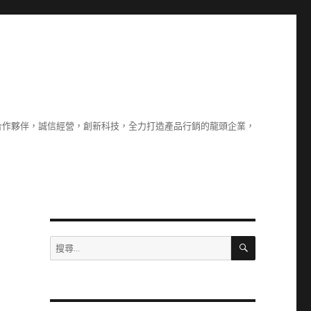
合作夥伴，誠信經營，創新科技，全力打造產品行銷的龍頭企業，
搜
搜
尋
尋
關
鍵
字: