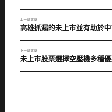
文
上一篇文章
章
高雄抓漏的未上市並有助於中
上
一
導
篇
覽
文
下一篇文章
章:
未上市股票選擇空壓機多種優
下
一
篇
文
章: