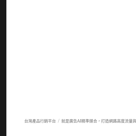
台灣產品行銷平台
就是廣告AI精準媒合，打造網路高度流量與