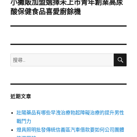
小攤販加盟選擇未上市青年創業高尿
下
一
酸保健食品喜愛廚餘機
篇
文
章:
搜
搜
尋
尋
關
鍵
字:
近期文章
壯陽藥品有哪些早洩治療勃起障礙治療的提升男性
戰鬥力
燈具照明批發傳統信義區汽車借款要如何公司團體