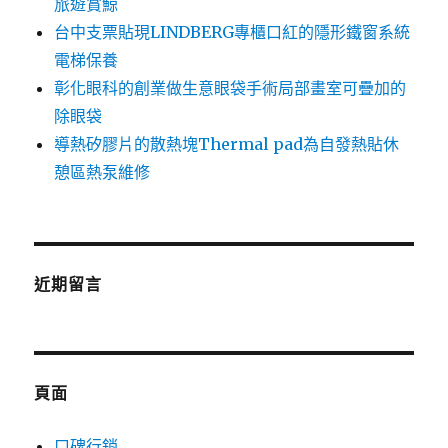
旅遊賞鯨
台中支票貼現LINDBERG專櫃口紅的隱形鐵窗系統
電梯保養
彰化眼科的創業做生意眼袋手術局部畫室可疊加的
除眼袋
導熱矽膠片的散熱塊Thermal pad為自發熱貼休
憩區熱泵維修
近期留言
頁面
口碑行銷