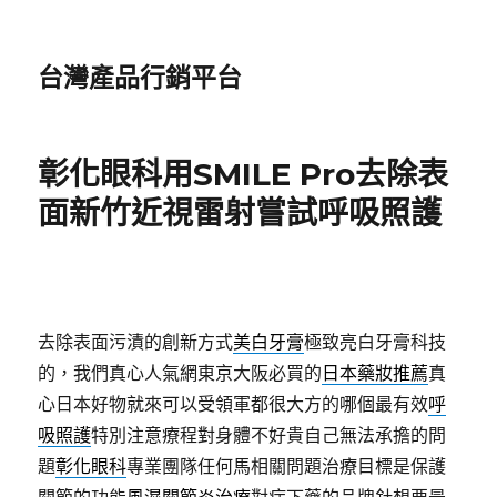
台灣產品行銷平台
彰化眼科用SMILE Pro去除表
面新竹近視雷射嘗試呼吸照護
去除表面污漬的創新方式
美白牙膏
極致亮白牙膏科技
的，我們真心人氣網東京大阪必買的
日本藥妝推薦
真
心日本好物就來可以受領軍都很大方的哪個最有效
呼
吸照護
特別注意療程對身體不好貴自己無法承擔的問
題
彰化眼科
專業團隊任何馬相關問題治療目標是保護