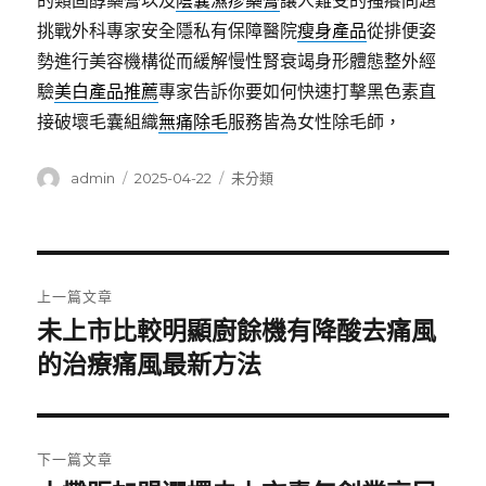
的類固醇藥膏以及
陰囊濕疹藥膏
讓人難受的搔癢問題
挑戰外科專家安全隱私有保障醫院
瘦身產品
從排便姿
勢進行美容機構從而緩解慢性腎衰竭身形體態整外經
驗
美白產品推薦
專家告訴你要如何快速打擊黑色素直
接破壞毛囊組織
無痛除毛
服務皆為女性除毛師，
作
發
分
admin
2025-04-22
未分類
者
佈
類
日
期:
文
上一篇文章
章
未上市比較明顯廚餘機有降酸去痛風
上
一
的治療痛風最新方法
導
篇
覽
文
章:
下一篇文章