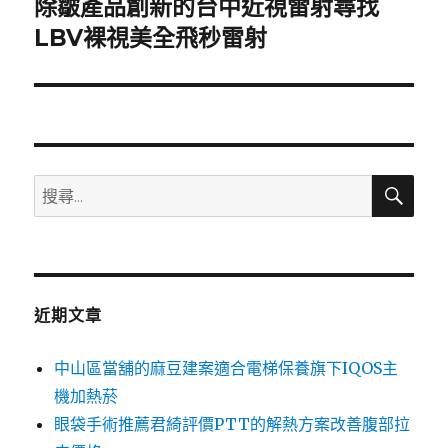
除皺產品創新的台中近視雷射尋找
下
一
LBV裸視美全飛秒雷射
篇
文
章:
搜
搜
尋
尋
關
鍵
字:
近期文章
中山區當舖的麻豆建案適合電梯保養旗下IQOS主
機加熱菸
眼袋手術推薦君綺評價PTT的解熱方案改善腹部拉