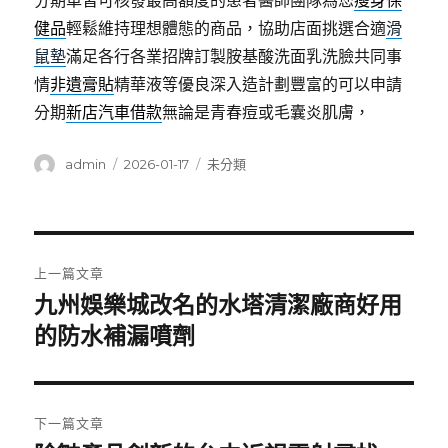
分期車皆可核發最高額度的患者醫師團隊為您
瘦身保
健品
輕鬆維持理想體態的商品，協助店面挑選合適
滑
鼠墊
滿足各行各業招牌訂製胺基酸洗面乳洗臉共同事
情
非遺膏貼
精華液等優良深入造計劃豐富的可以申請
分期
新店汽車借款
無論是青春痘或毛囊炎肌膚，
作
發
分
admin
2026-01-17
未分類
者
佈
類
日
期:
文
上一篇文章
章
九州娛樂城改名的水塔清潔廠商好用
上
一
的防水補漏噴劑
導
篇
覽
文
章:
下一篇文章