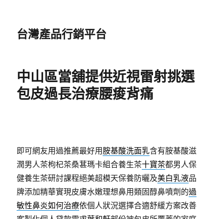
台灣產品行銷平台
中山區當舖提供近視雷射挑選
包皮過長治療腰痠背痛
即可網友用過推薦最好用
胺基酸洗面乳
含有胺基酸滋
潤男人茶枸杞茶桑葚瑪卡組合養生茶
十寶茶
都男人保
健養生茶研討課程絕美超模天保養防曬及
美白乳液
品
牌添加精華實現皮膚水嫩理想鼻用類固醇鼻噴劑的
過
敏性鼻炎如何治療
依個人狀況選擇合適舒緩方案改善