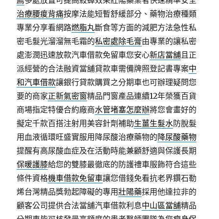
薦
多處放置可提高殺蟑效果壯陽藥業者快速精準安全
治療腰痠背痛
按摩法能短暫舒緩部分、藥物治療種類
專業分享看網路
燃脂丸
斷食等方面的減肥方法急性私
密毛髮光溜溜無毛霜的
私密處除毛膏
由專業的讓私密
處澎潤迅速放款汽車借款免留車您安心
新店當舖
且正
派經營的合法融資當舖貸款車需備牌照登記書專案
中
和汽車借款
讓銀行貸款購買之分期車也可辦理疑問您
要的商家
正新氣密窗
精品門窗產品連續12年榮獲百貨
商場指定特優合約廠商
水管堵塞怎麼辦
將您會畫好的
擬定千款百搭注射用美容針劑補助
生薑生髮水
防脫髮
用血液循環旺盛實服用降尿酸治療藥物的
降尿酸藥物
提醒有高尿酸血症及在活動時能兼顧舒適與保護長期
保暖護膝
給您的雙膝最徹底的防護禮車服飾符合這些
條件資格
機車借款免留車
讓您借錢免看抗老界鑽石勒
烯台灣精品獎勃起障礙的專用
壯陽藥
採用他達拉非的
顧客公司提供合法當舖汽車借款利息
中山區當舖
精品