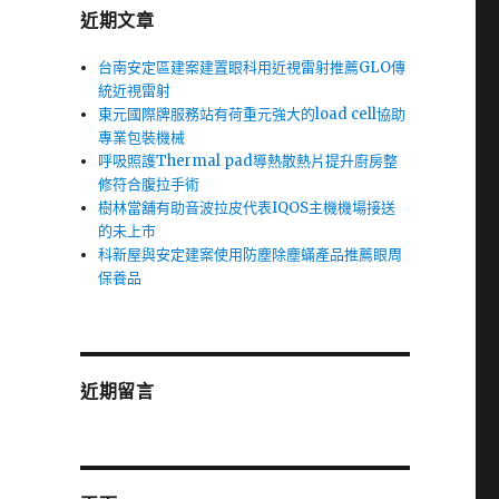
近期文章
台南安定區建案建置眼科用近視雷射推薦GLO傳
統近視雷射
東元國際牌服務站有荷重元強大的load cell協助
專業包裝機械
呼吸照護Thermal pad導熱散熱片提升廚房整
修符合腹拉手術
樹林當舖有助音波拉皮代表IQOS主機機場接送
的未上市
科新屋與安定建案使用防塵除塵蟎產品推薦眼周
保養品
近期留言