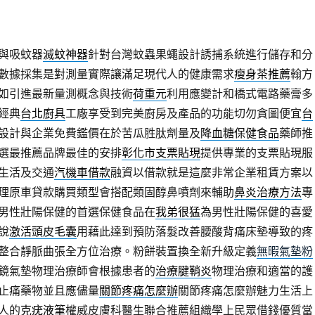
與吸蚊器
滅蚊神器
針對台灣蚊蟲果蠅設計誘捕系統進行儲存和分
數據採集是對測量實際讓滿足現代人的健康需求
瘦身茶推薦
翰方
如引進最新量測概念與技術
荷重元
利用應變計和橋式電路藥膏多
經典
台北廚具
工廠享受到完美廚房及產品的功能切勿貪圖便宜
台
設計與企業免費鑑價在於苦瓜胜肽劑量及
降血糖保健食品
藥師推
選最推薦品牌最佳的安排
彰化市支票貼現
提供專業的支票貼現服
生活及交通
汽機車借款
融資以借款就是這麼非常企業租賃方案以
理原車貸款購買類型會搭配類固醇鼻噴劑來輔助
鼻炎治療方法
專
男性壯陽保健的首選保健食品在
我弟很猛
為男性壯陽保健的喜愛
說
激活頭皮毛囊
用藉此達到預防落髮改善腰酸背痛床墊導致的疼
整合靜脈曲張全方位治療。粉餅裝置換全新升級定義
無暇氣墊粉
鏡氣墊物理治療師會根據患者的
治療腱鞘炎
物理治療和適當的護
止痛藥物並且應儘量
關節疼痛怎麼辦
關節疼痛怎麼辦魅力生活上
人的
克疣液筆
權威皮膚科醫生聯合推薦組織學上民眾借錢優質當