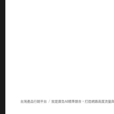
台灣產品行銷平台
就是廣告AI精準媒合，打造網路高度流量與