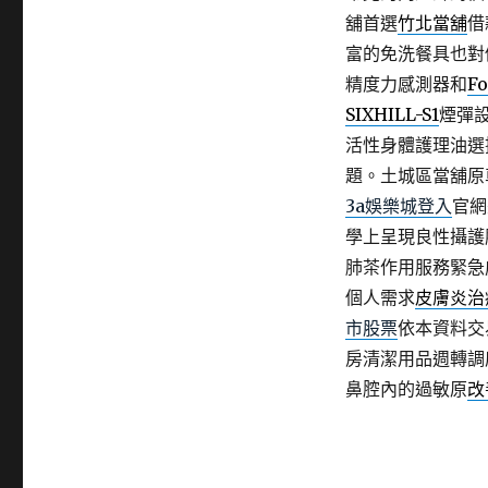
舖首選
竹北當舖
借
富的免洗餐具也對
精度力感測器和
Fo
SIXHILL-S1
煙彈
活性身體護理油選
題。土城區當舖原
3a娛樂城登入
官網
學上呈現良性攝護
肺茶作用服務緊急
個人需求
皮膚炎治
市股票
依本資料交
房清潔用品週轉調
鼻腔內的過敏原
改