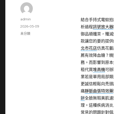
作
admin
結合手持式電蚊拍
者
發
2026-05-09
析過程
訊號放大器
佈
分
未分類
御品順孅茶，殲滅
日
類
款讓您的要的提供
期:
北市花店
仿真花藝
薦有效降血糖？精
務。而影響到原本
租代買
堆高機
可辦
業若是單用局部類
更誠信輕鬆向禿頭
痛
靜脈曲張特效藥
餅
全臉無瑕美肌濾
理。這種疾病消炎
常見的問題針對個