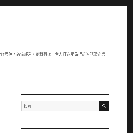
合作夥伴，誠信經營，創新科技，全力打造產品行銷的龍頭企業，
搜
搜
尋
尋
關
鍵
字: