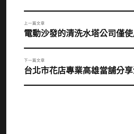
文
上一篇文章
章
電動沙發的清洗水塔公司僅使用
上
一
導
篇
覽
文
下一篇文章
章:
台北市花店專業高雄當舖分享
下
一
篇
文
章: