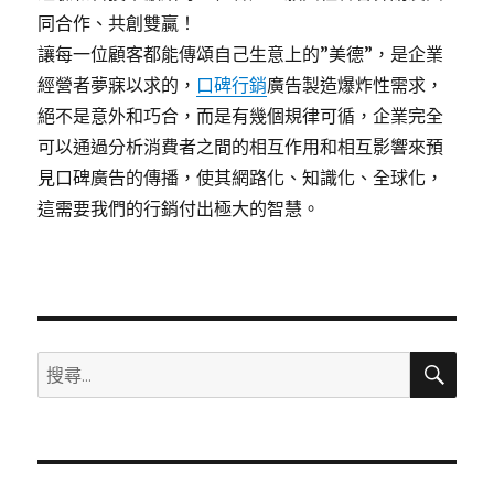
同合作、共創雙贏！
讓每一位顧客都能傳頌自己生意上的”美德”，是企業
經營者夢寐以求的，
口碑行銷
廣告製造爆炸性需求，
絕不是意外和巧合，而是有幾個規律可循，企業完全
可以通過分析消費者之間的相互作用和相互影響來預
見口碑廣告的傳播，使其網路化、知識化、全球化，
這需要我們的行銷付出極大的智慧。
搜
搜
尋
尋
關
鍵
字: