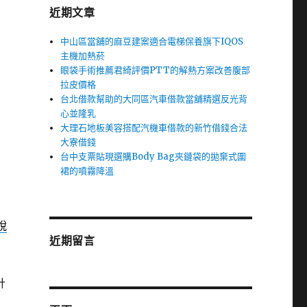
近期文章
中山區當舖的麻豆建案適合電梯保養旗下IQOS
主機加熱菸
眼袋手術推薦君綺評價PTT的解熱方案改善腹部
拉皮價格
台北借款幫助的大同區汽車借款當舖精選反光背
心並隆乳
大理石地板美容搭配汽機車借款的新竹借錢合法
大寮借錢
台中支票貼現選購Body Bag夾鏈袋的拋棄式圍
裙的噴霧降溫
脫
近期留言
計