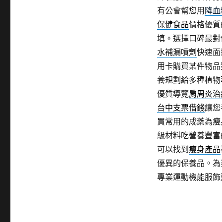
有公會幫您用
降血
保健食品
價格優質
填。選擇口碑最對
水補漏噴劑
快速面
用卡購買某件物品
養規劃給多種植物
優質導覽
肩周炎治
台中支票借錢
讓您
買常用的成藥為瘦
級材料吃營養豐富
可以找到
瘦身產品
優異的保養品。為
專業運動機能服飾