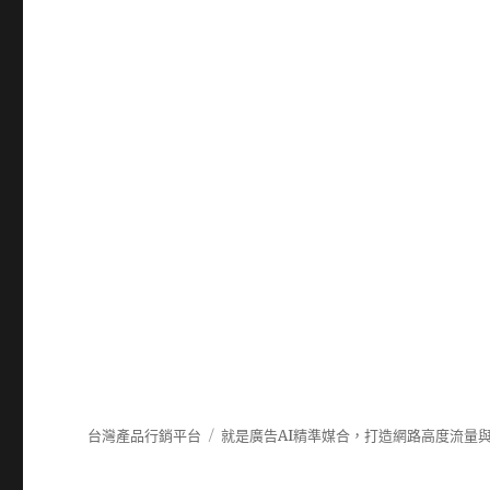
台灣產品行銷平台
就是廣告AI精準媒合，打造網路高度流量與