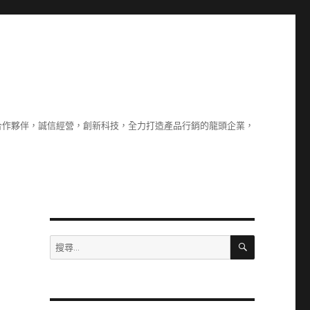
合作夥伴，誠信經營，創新科技，全力打造產品行銷的龍頭企業，
搜
搜
尋
尋
關
鍵
字: