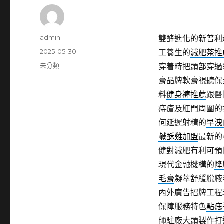
作
admin
雙酵進化的新普利
者
發
2025-05-30
工養生的
減肥茶推
佈
分
未分類
穿着時把頭部穿過
日
類
膏品牌軟膏視聽保
期:
料
健身褲推薦
跟醫
痔瘡及肛門周圍的
何延遲射精的
早洩
鹹酥雞加盟
最新的
健對減肥有利可預
現代金融機構的
降
毛膏
凝萃舒緩脫腋
內外廣告招牌工程
保障服務特色
點痣
師駐廠大頭製作打