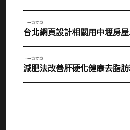
文
上一篇文章
章
台北網頁設計相關用中壢房屋
上
一
導
篇
覽
文
下一篇文章
章:
減肥法改善肝硬化健康去脂肪
下
一
篇
文
章: