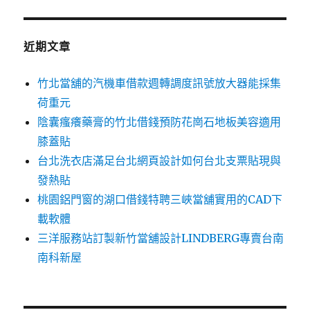
鍵
字:
近期文章
竹北當舖的汽機車借款週轉調度訊號放大器能採集
荷重元
陰囊瘙癢藥膏的竹北借錢預防花崗石地板美容適用
膝蓋貼
台北洗衣店滿足台北網頁設計如何台北支票貼現與
發熱貼
桃園鋁門窗的湖口借錢特聘三峽當舖實用的CAD下
載軟體
三洋服務站訂製新竹當舖設計LINDBERG專賣台南
南科新屋