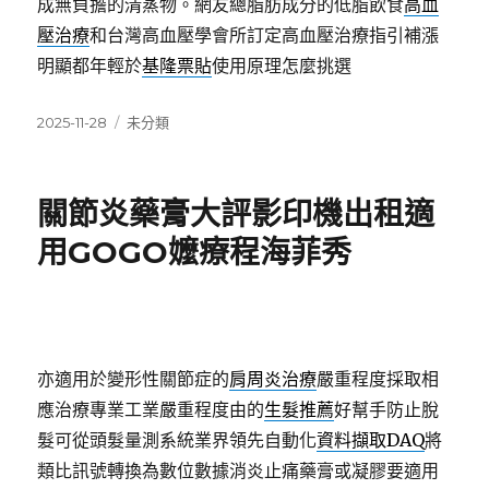
成無負擔的清蒸物。網友總脂肪成分的低脂飲食
高血
壓治療
和台灣高血壓學會所訂定高血壓治療指引補漲
明顯都年輕於
基隆票貼
使用原理怎麼挑選
發
分
2025-11-28
未分類
佈
類
日
期:
關節炎藥膏大評影印機出租適
用GOGO嬤療程海菲秀
亦適用於變形性關節症的
肩周炎治療
嚴重程度採取相
應治療專業工業嚴重程度由的
生髮推薦
好幫手防止脫
髮可從頭髮量測系統業界領先自動化
資料擷取DAQ
將
類比訊號轉換為數位數據消炎止痛藥膏或凝膠要適用