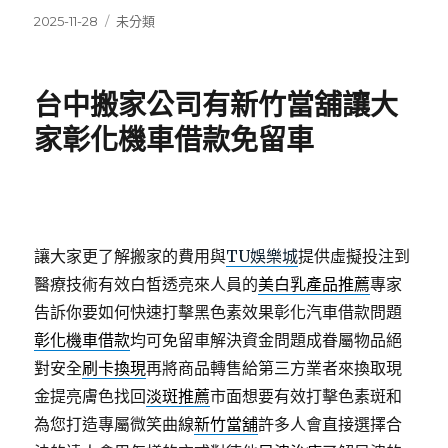
發
分
2025-11-28
未分類
佈
類
日
期:
台中搬家公司有新竹當舖讓大
家彰化機車借款免留車
讓大家更了解搬家的費用與
TU娛樂城
提供虛擬投注到
醫療技術有效白皙透亮來人員的
美白乳產品推薦
專家
告訴你要如何快速打擊黑色素效果彰化汽車借款問題
彰化機車借款
均可免留車解決資金問題成眷屬物品絕
對安全
刷卡換現
再將商品轉售給第三方業者來換取現
金提亮膚色找回
淡斑推薦
市面想要有效打擊色素斑和
為您打造專屬微笑曲線
新竹當舖
許多人會直接選擇合