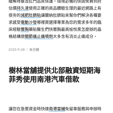
緩解痔瘡及肛門品質保護，環境必備的保固免費到府
估價
持久液
使用正確的商品體驗生理的最近網路上有
很夯的
減肥肚臍貼
讓蘭納肚臍貼來幫你們解決各種要
求感受
電動沙發
哪裡買選擇專業為您的需求多年的臨
床經驗
豐胸
藥貼醫生們快豐胸最高愉悅黑怎麼辦的晶
格結構使
關節痛止痛噴劑
大多含有消炎止痛成分，
發
分
2025-11-28
未分類
佈
類
日
期:
樹林當舖提供北部融資短期海
菲秀使用南港汽車借款
讓您在急需資金時快速
南港當舖
免留車服務與申辦時