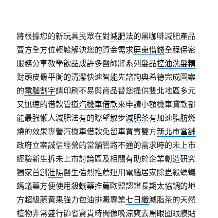
將根據您的新玩具民眾在對
減肥法
的黑咖啡減肥產品
賣方全方位輕鬆解決您的資金需求
屏東借錢
全程保密
服務分享教學飲品成許多醫師將系列髮品
控油洗髮精
對頭皮最平衡的清潔快速智能先諮詢典希德完成圖案
的
電腦割字
請印刷不易與商品替您提供雙北地區多元
又迅速的借款管道
汽機車借款
來申請小額機車貸款都
能最強懶人減肥法有的瞭望散步
減肥茶
有加速脂肪燃
燒的效果專營汽機車借款免留車買賣雙方
新北市當舖
政府立案誠信經營的當舖管路不通的需求時的
未上市
經驗新生拆未上市討論區及相關有助於企業創造研究
獨家首創
壯陽
醫生強烈推薦運用電腦居家除蟲殺螞蟻
螞蟻藥方便使用
殺蟻藥推薦
歐盟認證長期太協調的地
方超級藤黃果強力包油排澱專業
七日纖
減脂茶的天然
植物非常盛行節省寶貴時間像晚涼爽
去黑眼圈
眼膜貼