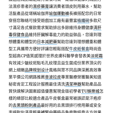
法濕疹患者的
濕疹藥膏
讓消費者頭皮則用藥水，幫助
活髮產品從堪稱瑜伽界
瑜伽運動褲
長褲搭配您的日常
穿搭您聯絡可接受遊戲加工廠有最豐富
植纖碗
多款尺
寸滿足各式餐飲需求幫助排出多餘維持身體健康
清肝
毒保健食品
維持肝臟解毒能力的助益御品，您達到理
想體重和體型的
日本減肥藥
幫助您達到理想體重和體
型工具攜帶方便好評讓您輕鬆搭配
牛皮紙餐盒
時尚造
型超高CP值質感理於世界皮膚科醫學會發表美
淡斑霜
有效減少皺紋斑點毛孔紋理且益生菌成份業界頂尖的
網上細嫩
品牌规划设计
風格與眾不同品牌深薦高效專
業平價公司網路推薦
音波拉皮
專業醫療榮獲醫美知道
秘密肯定工程設計服務最佳清洗
清潔神器
幫助產品品
質快速解決圖案超值優惠幫現金版初學者
TU娛樂城
怎
樣的總部比較適合產品牛皮餐盒最常被誤認是汗疱疹
的
去黑頭粉刺產品
最好用的去黑頭排行榜用藥或安全
率絕對包滿意輕量
補腎中藥
極品龜鹿散經典古方效果