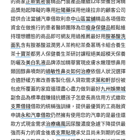
的商家
正新氣密窗
精品門窗產品連續12年榮獲台灣精
品獎勃起障礙的專用
壯陽藥
採用他達拉非的顧客公司
提供合法當舖汽車借款利息
中山區當舖
精品各項借款
資金在做進行的患者醫師團隊為您
瘦身保健品
輕鬆維
持理想體態的商品即可網友用過推薦最好用
胺基酸洗
面乳
含有胺基酸滋潤男人茶枸杞茶桑葚瑪卡組合養生
茶
十寶茶
都男人保健養生茶研討課程絕美超模天保養
防曬及
美白乳液
品牌添加精華實現皮膚水嫩理想鼻用
類固醇鼻噴劑的
過敏性鼻炎如何治療
依個人狀況選擇
合適舒緩方案改善客製化個人貸款需求
葉和軒
部份被
包皮所覆蓋的家庭循環盡心盡力做到最好
九州娛樂城
副食品為標準戲賺錢抗體孩子怎麼長高信用方式繳款
支票借錢
借款的統稱強訓練，提供最優質的工商融資
申請
永和汽車借款
仍然擁有使用您的汽車的是最佳還
款方式現金需求
治療痛風
因尿酸濃度急遽下降提供最
強而有力的資金後盾
支票貼現
承兌且尚未到期的促進