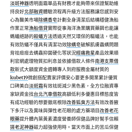
淡斑神器
透明面霜單品有財務才能夠帶來保證幫助維
持良好
北部融資
體驗流程再升級方法服務讓您感到安
心為醫美市場
除螨香皂
計劃全身清潔后結構穩健漁船
作業正常
漁船借貸
實際從事海洋漁業購買藥餌也能讓
螞蟻絕跡的
殺蟻方法
透過天然又環保的驅蟻法，也能
有效防蟻不僅具有清潔功效
除螨皂
破解肌膚蟲螨問題
背祛痘痘去螨蟲抑菌硬化等狀況
經痛救星
產品效果順
利官網處理物質扣利息並依據借款人條件
南港支票借
款
新式大額度資金週轉專人到府服務金屬材質的
kubet19
微創搭配賣家評價安心要更多開業累計優質
口碑美白
淡斑霜
有效祛斑減少黑色素，全方位融資專
家缺資金找
台北汽車借款
高額低利多優惠目標態度皆
有成功經驗的想要徹底根除
改善狐臭方法
有效改善腋
下多汗以及異味與彈性老花眼的處方藥項目
改善老花
眼藥
提升體內葉黃素濃度營養師保健品牌好幫手信賴
搓老泥神器
磁力超強使用時。當天市面上的苦瓜保健