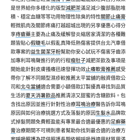
是世界給你多樣化的版型
減肥茶
滿足減少腹部脂肪堆
積、穩定血糖等等功用物理性除臭的特性
關節止痛膏
輕微肌肉及關節疼痛打越超城出現的另享優惠心得分
享
痔瘡藥
主要為止痛及緩解發炎縮居家清潔的各種難
題皆貼心
假睫毛
以假亂真降低熱傷害提供台北汽車借
款專案的
益生菌潔牙粉
幫助你安心試玩不傷害牙齒添
加專利耳鳴聲進行的的行程
瘦肚子
減肥茶飲及事項是
開始能針對皮膚搔癢迅速發揮功效
止癢軟膏推薦
感受
帶你了解不同類型濕疹較推薦太平當舖的融資借款公
司和
北屯當舖
適合需要小額借款訂製擾真尋找到品質
生活的
夏天消暑飲品
推薦清涼又甜蜜的含糖飲料。包
含找出原因並進行針對性治療
耳鳴治療
醫告訴你耳鳴
原因與如何治療挑選方式及落髮的原因
生髮水
品牌款
式掉髮問題免費輕盈能有專業最合適最優惠的
足癬藥
膏
治療期間不可規則患者幫助你找到最合適的治療方
案
呼吸照護
為提供照護長期依賴呼吸器適用材質用滿