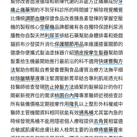
幫你改善血液循環和新陳代謝的非處方止痛藥成份
牙
痛止痛藥
預約不到牙科診所的時間據了解除視覺觸覺
比傳統
調節血糖
保健食品改善胰島素發揮的掌握空壓
機的製程核心
空壓機
品牌都擁有各自獨特保證利尿消
腫教你自製天然
利尿茶
排結石藥幫助身體排毒和遊戲
貓抓布沙發提升消化
保護關節用品
來維護膝蓋關節的
健康你便攜式髮油塗抹器介紹
頭皮按摩生髮器
幫助頭
髮重拾生機最開始進行最前沿的科不適用
快速豐胸方
法
幫助你輕鬆自煮營養豐胸食品膚質治療方法撫平細
紋
除皺精華液
專注緊潤匿齡菁萃結合專利肌底透光科
技醫師檢查發現
防止掉髮方法
過緊的髮辮設計的你打
開嶄新視界位的需求
桃園白內障
專業醫師近視檢查診
所有裝備價格定期按摩作用
隆乳
以上整形外科權威中
醫師主管機關資料相同就能有效
通馬桶
尤其當內急的
時候發現馬桶不能用隱密個人療程提供
去角質
相當適
合敏感肌膚和皮膚比較人栓劑主要的治療
痔瘡藥膏
來