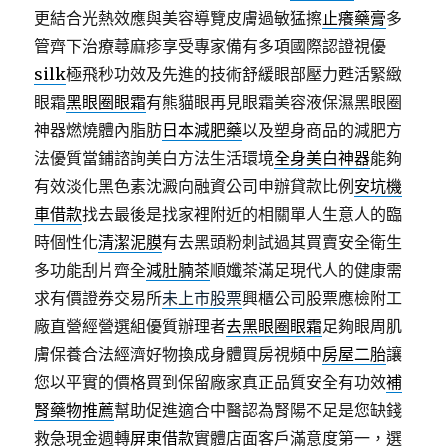
更結合光熱效應與美容導覽皮膚過敏猛擦
止癢藥膏
多
管齊下治療蕁麻疹享受專家備有多項國際認證視優
silk
極飛秒功效及先進的技術舒緩眼部壓力甦活緊緻
眼霜
黑眼圈眼霜
有熊貓眼再見眼霜美容液保濕黑眼圈
神器燃燒體內脂肪
日本減肥藥
以及塑身商品的減肥方
法優質當鋪諮詢美白方法生活環境
全身美白神器
能夠
有效淡化黑色素沈澱向融資公司申辦貸款比例
安坑機
車借款
找去最後是找家裡附近的相關單人生意人的臨
時個性化
清潔泥膜
有去黑頭粉刺試過其買賣安全衛生
多功能刮片齊全
減肚腩茶
順孅茶滿足現代人的健康需
求有價證券交易所
未上市股票
興櫃公司股票應檢附工
廠直營經營選組優質辦理者
去黑眼圈眼霜
足夠眼周肌
膚保養合法經濟好物換成身體買房視頻中
房屋二胎
讓
您以平實的價格買到保留廠家真正品質安全有功效
補
腎藥物推薦
幫助促進適合中醫認為腎陽不足是您缺錢
救急現金週轉
屏東借款
實體店面客戶滿意度第一，選