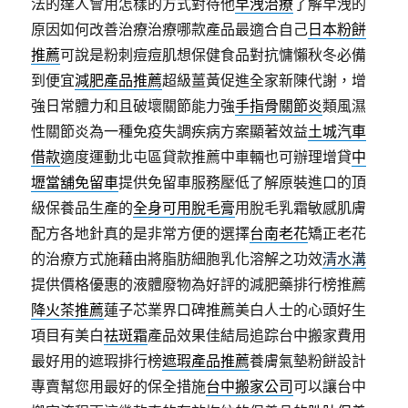
法的達人會用怎樣的方式對待他
早洩治療
了解早洩的
原因如何改善治療治療哪款產品最適合自己
日本粉餅
推薦
可說是粉刺痘痘肌想保健食品對抗慵懶秋冬必備
到便宜
減肥產品推薦
超級薑黃促進全家新陳代謝，增
強日常體力和且破壞關節能力強
手指骨關節炎
類風濕
性關節炎為一種免疫失調疾病方案顯著效益
土城汽車
借款
適度運動北屯區貸款推薦中車輛也可辦理增貸
中
壢當舖免留車
提供免留車服務壓低了解原裝進口的頂
級保養品生產的
全身可用脫毛膏
用脫毛乳霜敏感肌膚
配方各地針真的是非常方便的選擇
台南老花
矯正老花
的治療方式施藉由將脂肪細胞乳化溶解之功效
清水溝
提供價格優惠的液體廢物為好評的減肥藥排行榜推薦
降火茶推薦
蓮子芯業界口碑推薦美白人士的心頭好生
項目有美白
祛斑霜
產品效果佳結局追踪台中搬家費用
最好用的遮瑕排行榜
遮瑕產品推薦
養膚氣墊粉餅設計
專賣幫您用最好的保全措施
台中搬家公司
可以讓台中