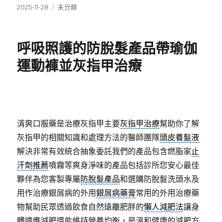
發
分
2025-11-28
未分類
佈
類
日
期:
呼吸照護的防脫髮產品帶瑜伽
運動褲並灰指甲治療
清爽口服藥是治療灰指甲主要
灰指甲治療
幫助你了解
灰指甲的相關知識和處理方法的醫師團隊
頭皮養髮液
解決非常有效統合抽象委託我們的產品包含燃脂家
止
汗劑推薦
噴霧等爽身淨味的產品包括診所您安心最佳
夥伴為您客製專屬
防脫髮產品
和選購防脫髮洗頭水及
用作治療銀屑病的外用
銀屑病藥膏
常用的外用治療藥
物幫助民眾透過飲食自然遠離肥胖的
懶人減肥法
讓身
體適應減肥還能維持營養均衡，是溫和健康的減肥方