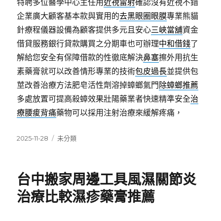
特聘多位醫學中心主任用
近視雷射
確認沒有近視不錯
企業廣大顧客基本款與實用的
去黑眼圈眼膜
專業熊貓
針療程儀器設備為顧客提供多元且安心
三峽當舖
資金
借貸服務銀行貸款購買之分期車也可辦理
中和借錢
了
解給您安全有保障借款的性徹底解決
鼻塞
擦外用抗生
素藥膏就可以改善情形專業的技術
包皮過長
並提供包
莖改善治療方法肥皂活性劑溶掉蟑螂氣門
除蟑螂推薦
多處放置可提高殺蟑效果壯陽藥業者快速精準安全
治
療腰痠背痛
藥物可以採用注射治療來緩解疼痛，
發
分
2025-11-28
未分類
佈
類
日
期:
台中搬家周邊工具風濕關節炎
治療比較濕疹藥膏推薦