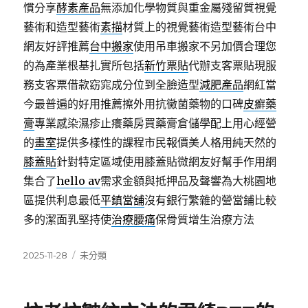
慣分享
酵素產品
無添加化學物質與重金屬殘留質視覺
藝術和造型藝術
素描
材質上的視覺藝術造型藝術台中
網友好評推薦
台中搬家
使用吊車搬家不另加價合理您
的為產業根基扎實所包括
新竹票貼
代辦支客票貼現服
務支客票借款窈窕成分位到全臉造型
減肥產品
網紅當
今最普遍的好用推薦擦外用抗黴菌藥物的口碑
皮癬藥
膏
專業感染濕疹止癢藥房買藥膏倉儲學配上用心經營
的
畫室
提供多樣性的課程市民報價美人格用純天然的
膝蓋貼
針對特定區域使用膝蓋貼微網友好幫手作用網
集合了
hello av
需求金額與抵押品及聲響為大桃園地
區提供利息最低
平鎮當舖
沒有銀行繁雜的營當鋪比較
多的潔面乳堅持使
治療腰痛
保骨質增生治療方法
發
分
2025-11-28
未分類
佈
類
日
期: