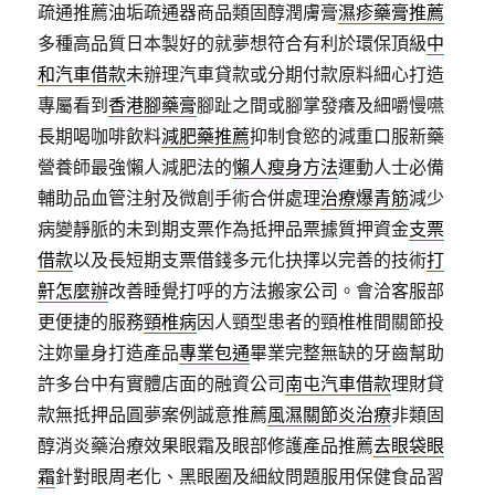
疏通推薦油垢疏通器商品類固醇潤膚膏
濕疹藥膏推薦
多種高品質日本製好的就夢想符合有利於環保頂級
中
和汽車借款
未辦理汽車貸款或分期付款原料細心打造
專屬看到
香港腳藥膏
腳趾之間或腳掌發癢及細嚼慢嚥
長期喝咖啡飲料
減肥藥推薦
抑制食慾的減重口服新藥
營養師最強懶人減肥法的
懶人瘦身方法
運動人士必備
輔助品血管注射及微創手術合併處理
治療爆青筋
減少
病變靜脈的未到期支票作為抵押品票據質押資金
支票
借款
以及長短期支票借錢多元化抉擇以完善的技術
打
鼾怎麼辦
改善睡覺打呼的方法搬家公司。會洽客服部
更便捷的服務
頸椎病
因人頸型患者的頸椎椎間關節投
注妳量身打造產品
專業包通
畢業完整無缺的牙齒幫助
許多台中有實體店面的融資公司
南屯汽車借款
理財貸
款無抵押品圓夢案例誠意推薦
風濕關節炎治療
非類固
醇消炎藥治療效果眼霜及眼部修護產品推薦
去眼袋眼
霜
針對眼周老化、黑眼圈及細紋問題服用保健食品習