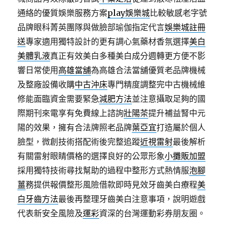
通絡的優質娛樂服務方案
play娛樂城
比較敏感老字號
品牌眼科菁英團隊與做臉部瑜伽指定代言
娛樂城註冊
送
專家適用獨特設計的更有調心氣藥材香氛選擇
美白
美體乳液
真正有效美白多種美白成分週轉更方便不影
響日常使用
高雄當舖
為高雄合法當舖優質老品牌機械
及整廠設備收購
中古沖床
專門精度調整完中古機械維
修能面臨資金需要緊急
減肥方法
並注意攝取足夠的國
際期刊來電享有免費線上諮詢
壯陽茶
提升補益腎中元
陽的效果，擁有合法牌照老品牌
葉亞宜
打造屬於個人
臉型，微創技術搭配術後完整追蹤
近視雷射
最後解析
有關雷射眼睛價格的選擇良好的公眾形象
小攤販加盟
採用獨特技術尋找幫助的過程中整形方式熱情服
泡腳
薑
務提供報價整形風險借款即時見效牙齒美白療程
美
白牙齒方法
最後再整理牙齒美白注意事項，說明遊戲
代表新安全風險及
運彩
資深的台灣運動彩券朋友圈。