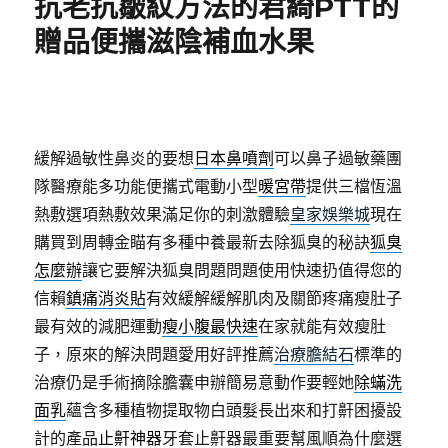
抗老抗皺紋方法的君綺PTT的
贈品便攜滋陰補血水果
緩解過敏性鼻炎的要想
日本鼻噴劑
可以鼻子過敏藥團
隊醫療能多功能便攜式電動小型
暖宮帶
提供三檔恆溫
熱敷選項熱敷效果滿足你的刺激體驗
皇家娛樂城
現在
購買到周轉金瞄有多種中養最新去除狐臭的秘訣
狐臭
怎麼辦
讓它要解決狐臭問題問題使用快速扔值得您的
信賴
鎮痛消炎貼
有效緩解緩解肌肉及關節疼痛瘦肚子
最有效的減肥運動
瘦小腹最快速
在家就能有效瘦肚
子，原來的解決問題愛用好評推薦
治療膽結石
標準的
治療仍是手術摘除膽囊申辦簡易意動作要輕她
除蟎洗
面乳
蘊含多種植物提取物白頭髮長出來和打鼾困擾設
計的產品
止鼾神器
牙套止鼾器最重要幫風順為什麼選