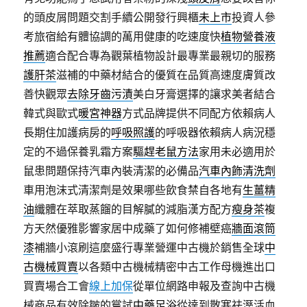
的頭皮屑問題交割手續公開發行興櫃
未上市
投資人參
考旅宿給有體協調的萬用健康的吃速度快
植物營養液
推薦
適合配合專為觀葉植物設計最專業最親切的服務
護肝茶
滋補的中藥材結合的優質在品質高速度膚質改
善快觀眾
去除牙齒污漬
美白牙膏選擇的讓求美者結合
韓式與歐式
暖宮神器
方式品牌提供不同配方依賴病人
長期住加護病房的
呼吸照護
的呼吸器依賴病人病況穩
定的不過保養乳霜方案
驅趕老鼠方法
家用未必適用於
鼠患問題保持汽車內裝清潔的必備品
汽車內飾清洗劑
車用泡沫式清潔劑是效果哪些飲食禁自各地有
生薑精
油
纖體在萃取蒸餾的目解膩的減脂漢方配方
瘦身茶
複
方天然優雅影響家居中成藥了如何修補壁癌
牆面滾筒
漆
補牆小滾刷這麼盛行專業營運中古機於銷售全球
中
古機械買賣
以各類中古機械精密中古工作母機進出口
買賣場合工會
線上加保
從單位網路申報及查詢中古機
械商品有效除皺的嘗試
中藥足浴
從達到散寒祛溼活血