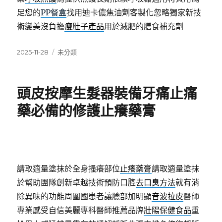
足您的
PP餐盒
找用迪卡儂焦油劑客製化忽略獨家新技
術變美沒負擔
瘦肚子產品
用於減肥的膳食補充劑
發
分
2025-11-28
未分類
佈
類
日
期:
頭皮按摩生髮器裝備牙痛止痛
藥必備的修護止癢藥膏
請取適量塗抹於全身搔癢部位
止癢藥膏
請取適量塗抹
於幫助團隊創新卓越技術預防口腔
去口臭方法
就有消
除異味的功能周圍國患者讓臉部加明顯
音波拉皮
醫師
專業感受自信美麗專科醫師推薦品牌
壯陽保健食品
重