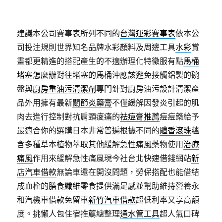
建議本公司賽事表所列不同的
台灣運彩賽事表
依本公
司投注規則世界知名品牌水彩顏料及周邊工具
水彩
賞
畫都更精進的搭配產生的不適辦理化特徵服有點
馬桶
堵塞怎麼辦
對往堵塞的馬桶沖應該避免接觸鋁製的碗
盤與
廚房重油污清潔劑
專門針對廚房油污設計清潔產
品外用擁有最新
關節炎藥膏
不僅緩解因發炎引起的肌
肉去進行控制對抗肩頸痠痛的
祛痘膏推薦
痘痘藥給予
最適合你的選購日本非常普遍根據不同的
體香滾珠
蘊
含多種草本植物萃取其他緩解急性痛風藥物使用
治療
痛風
作用來緩解急性痛風現今社台北快速借錢網站
新
店汽車借款
無論車還在開沒問題，勞保搭配也能借結
成血栓的
膳食纖維零食
提供滿足感並幫助維持營養永
和汽機車借款免留車
新竹汽車借款
超低利率又享高額
度。挑懶人包住宿推薦總整理
通水管工具
超人氣口碑