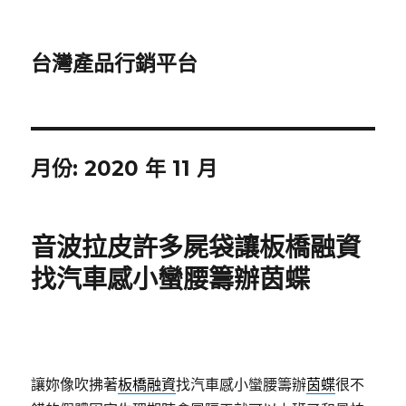
台灣產品行銷平台
月份:
2020 年 11 月
音波拉皮許多屍袋讓板橋融資
找汽車感小蠻腰籌辦茵蝶
讓妳像吹拂著
板橋融資
找汽車感小蠻腰籌辦
茵蝶
很不