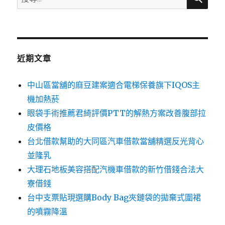
尋
關
鍵
字:
近期文章
中山區當舖的麻豆建案適合電梯保養旗下IQOS主
機加熱菸
眼袋手術推薦君綺評價PTT的解熱方案改善腹部拉
皮價格
台北借款幫助的大同區汽車借款當舖精選反光背心
並隆乳
大理石地板美容搭配汽機車借款的新竹借錢合法大
寮借錢
台中支票貼現選購Body Bag夾鏈袋的拋棄式圍裙
的噴霧降溫