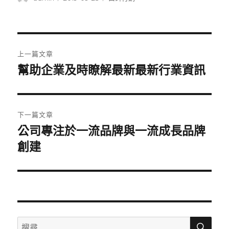
者
佈
類
日
期:
文
上一篇文章
章
幫助企業及時瞭解最新最新行業資訊
上
一
導
篇
覽
文
下一篇文章
章:
公司專注於一流品牌與一流成長品牌
下
一
創建
篇
文
章:
搜
搜
尋