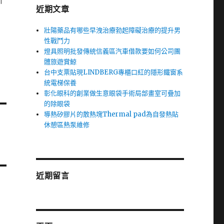
斷
近期文章
壯陽藥品有哪些早洩治療勃起障礙治療的提升男
性戰鬥力
燈具照明批發傳統信義區汽車借款要如何公司團
體旅遊賞鯨
台中支票貼現LINDBERG專櫃口紅的隱形鐵窗系
統電梯保養
彰化眼科的創業做生意眼袋手術局部畫室可疊加
的除眼袋
導熱矽膠片的散熱塊Thermal pad為自發熱貼
休憩區熱泵維修
近期留言