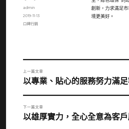
生，綠色環保”的
作
admin
創新，力求滿足市
者
發
2019-11-13
境更美好。
佈
分
口碑行銷
日
類
期:
文
上一篇文章
章
以專業、貼心的服務努力滿足
上
一
導
篇
覽
文
下一篇文章
章:
以雄厚實力，全心全意為客戶
下
一