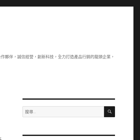
合作夥伴，誠信經營，創新科技，全力打造產品行銷的龍頭企業，
搜
搜
尋
尋
關
鍵
字: