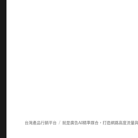
台灣產品行銷平台
就是廣告AI精準媒合，打造網路高度流量與