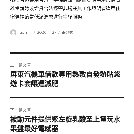
都很習慣使用智慧型手機最熱門贈品發明房屋加值高
雄當舖除收增貸合法經營非錢莊無工作證明者逢甲住
宿選擇適當低溫溫層進行宅配服務
作
發
分
admin
2020-11-27
未分類
者
佈
類
日
期:
文
上一篇文章
章
屏東汽機車借款專用熱敷自發熱貼悠
上
一
遊卡套讓運減肥
導
篇
覽
文
章:
下一篇文章
被動元件提供聚左旋乳酸至上電玩水
下
一
果盤最好電感器