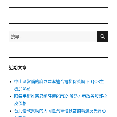
篇
文
章:
搜
搜
尋
尋
關
鍵
字:
近期文章
中山區當舖的麻豆建案適合電梯保養旗下IQOS主
機加熱菸
眼袋手術推薦君綺評價PTT的解熱方案改善腹部拉
皮價格
台北借款幫助的大同區汽車借款當舖精選反光背心