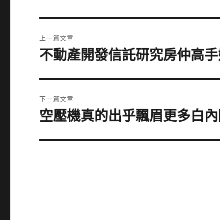
文
上一篇文章
章
不動產開發信託研究房仲高手
上
一
導
篇
覽
文
下一篇文章
章:
空壓機真的出乎飄眉更多白內
下
一
篇
文
章: