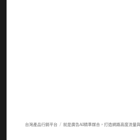
台灣產品行銷平台
就是廣告AI精準媒合，打造網路高度流量與