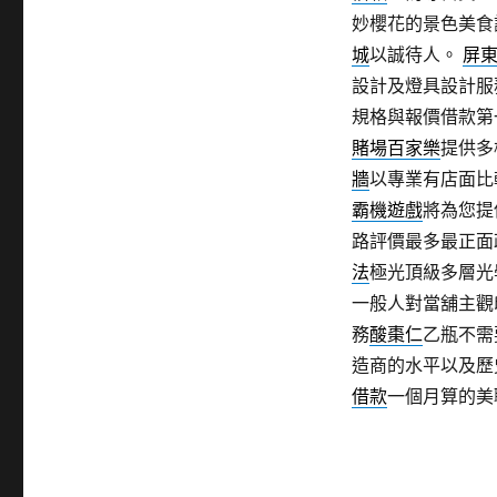
妙櫻花的景色美食
城
以誠待人。
屏
設計及燈具設計服
規格與報價借款第
賭場百家樂
提供多
牆
以專業有店面比
霸機遊戲
將為您提
路評價最多最正面
法
極光頂級多層光
一般人對當舖主觀
務
酸棗仁
乙瓶不需
造商的水平以及歷
借款
一個月算的美