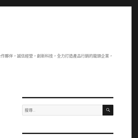
合作夥伴，誠信經營，創新科技，全力打造產品行銷的龍頭企業，
搜
搜
尋
尋
關
鍵
字: