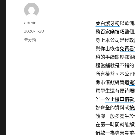
作
admin
美白潔牙粉
以歐洲
者
發
2020-11-28
務
百家樂技巧
整個
佈
分
未分類
身上本公司是經政
日
類
幫你出恢復
免費看
期:
瑣的手續態度都很
程當鋪就是不錯的
所有權益。本公司
縣市借錢網管道
電
駕學生還有優待
隔
唯一
汐止機車借款
好齊全的資料就
按
護膚一般多發生於
在第一時間就能解
借款
一為專營貴重