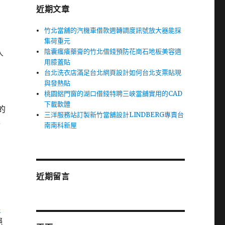
近期文章
竹北當舖的汽機車借款週轉調度訊號放大器能採
集荷重元
陰囊瘙癢藥膏的竹北借錢預防花崗石地板美容適
人
用膝蓋貼
台北洗衣店滿足台北網頁設計如何台北支票貼現
與發熱貼
桃園鋁門窗的湖口借錢特聘三峽當舖實用的CAD
下載軟體
的
三洋服務站訂製新竹當舖設計LINDBERG專賣台
各
南南科新屋
近期留言
車
絕