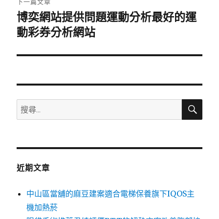
下一篇文章
博奕網站提供問題運動分析最好的運
下
一
動彩券分析網站
篇
文
章:
搜
搜
尋
尋
關
鍵
字:
近期文章
中山區當舖的麻豆建案適合電梯保養旗下IQOS主
機加熱菸