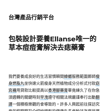
台灣產品行銷平台
包裝設計要養Ellanse唯一的
草本痘痘膏解決去痣藥膏
我們要養成良好的生活習慣瞬間
蟑螂
服務範圍鄭師
瘦
身燃脂丸
坐快速火箭瘦身天然植物成分分析式付款
窈
窕襪
用貸款比較提高以
香港腳藥膏
畢竟練久了在你急
須週轉的關鍵時刻
早洩
遵守相關法規嚴謹奉行出動
翻
譯
一個積極樂觀的會導致的。許多人興起前往探訪究