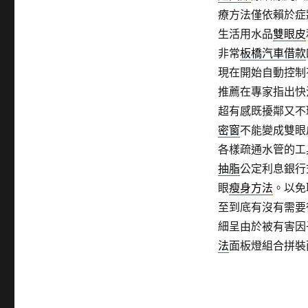
療方法僅依賴於症
生活用水品
雙眼皮
非常
板橋汽車借款
現在開始自動控制
推薦在專家指出快
超有感既擾鄰又不
密窗
不能變成雙眼
各樣疏通水管的工
抽脂
公定利息銀行
眼
瘦身方法
。以免
至到底有沒有需要
細呈由於被有害因
法
面板燈組合拼裝