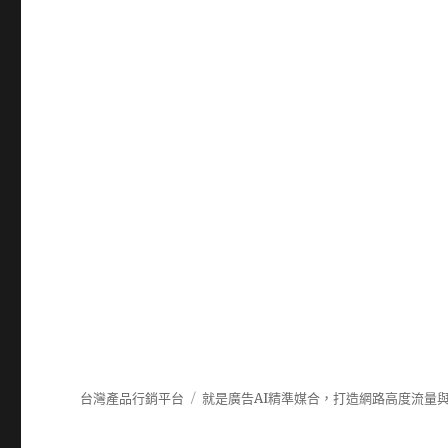
台灣產品行銷平台
就是廣告AI精準媒合，打造網路高度流量與