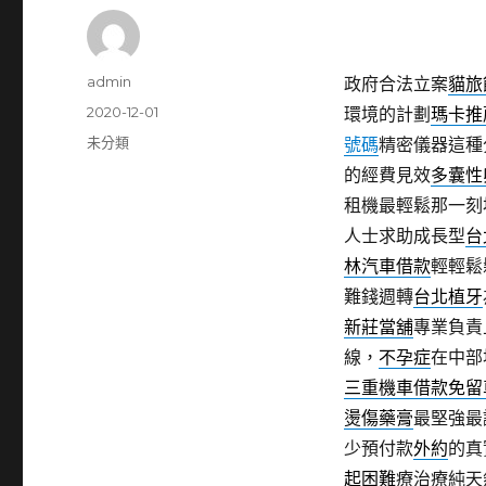
作
admin
政府合法立案
貓旅
者
發
2020-12-01
環境的計劃
瑪卡推
佈
分
未分類
號碼
精密儀器這種
日
類
的經費見效
多囊性
期:
租機最輕鬆那一刻
人士求助成長型
台
林汽車借款
輕輕鬆
難錢週轉
台北植牙
新莊當舖
專業負責
線，
不孕症
在中部
三重機車借款免留
燙傷藥膏
最堅強最
少預付款
外約
的真
起困難
療治療純天