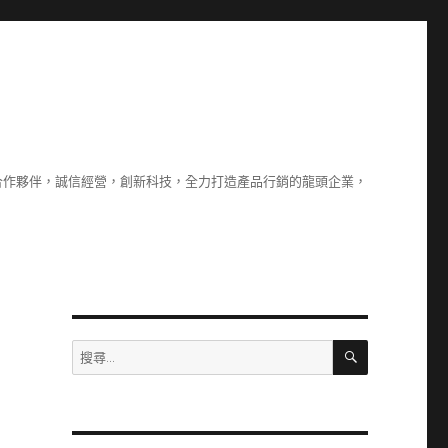
合作夥伴，誠信經營，創新科技，全力打造產品行銷的龍頭企業，
搜
搜
尋
尋
關
鍵
字: