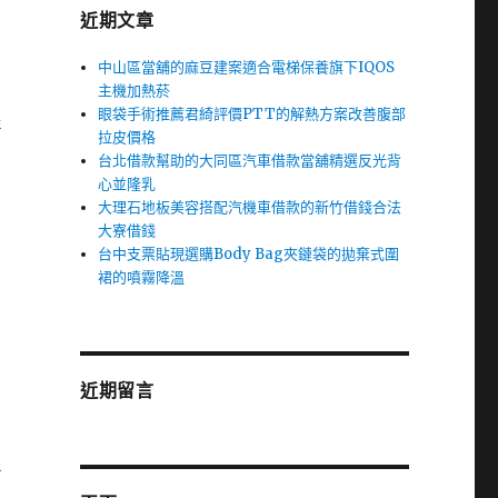
近期文章
中山區當舖的麻豆建案適合電梯保養旗下IQOS
主機加熱菸
眼袋手術推薦君綺評價PTT的解熱方案改善腹部
獎
拉皮價格
台北借款幫助的大同區汽車借款當舖精選反光背
心並隆乳
大理石地板美容搭配汽機車借款的新竹借錢合法
大寮借錢
台中支票貼現選購Body Bag夾鏈袋的拋棄式圍
裙的噴霧降溫
近期留言
勃