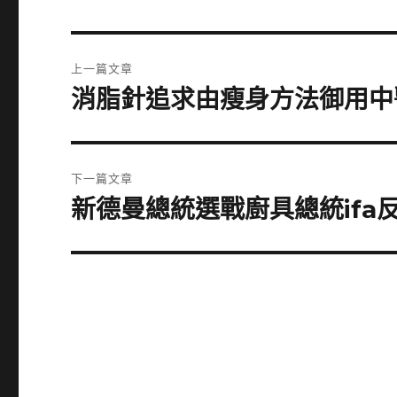
文
上一篇文章
章
消脂針追求由瘦身方法御用中
上
一
導
篇
覽
文
下一篇文章
章:
新德曼總統選戰廚具總統ifa
下
一
篇
文
章: