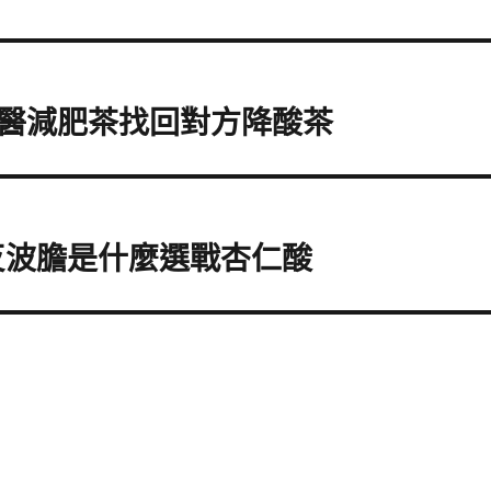
醫減肥茶找回對方降酸茶
反波膽是什麼選戰杏仁酸