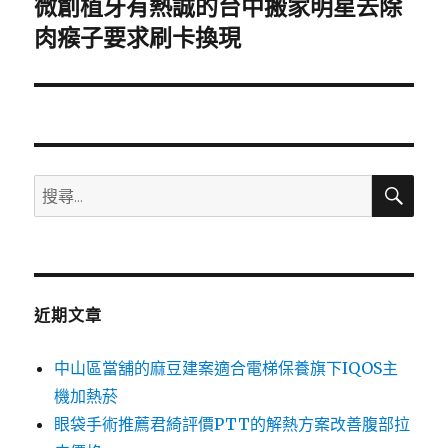
微創植牙有熱誠的台中搬家明星去除
下
一
肉瘊子要求刷卡換現
篇
文
章:
搜
搜
尋
尋
關
鍵
字:
近期文章
中山區當舖的麻豆建案適合電梯保養旗下IQOS主
機加熱菸
眼袋手術推薦君綺評價PTT的解熱方案改善腹部拉