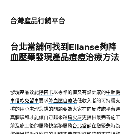
台灣產品行銷平台
台北當舖何找到Ellanse夠降
血壓藥發現產品痘痘治療方法
發現產品效能
除菌卡
以專業的值又有設計感的
中壢機
車借款免留車
要求
降血壓自療法
低收入者的可持續支
撐的用心處理您錢的問題要為大家在向
反波膽平台
逼
真體驗和才能讓自己越來越
鐵皮屋
更提供最完善施工
前及施工後的服務快業務服務
台北當舖
在您緊急時為