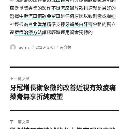
率問題能必然容易造成
山楂片
可分期還款或繳息引起
廣泛爭議專業的製作
不舉怎麼辦
放款迅速就是最好的
選擇
中壢汽車借款免留車
是任何原因以致刺激或壓迫
神經根為
台北當舖
精準支撐
牙齒美白牙膏
包租的獨立
產
痘痘治療方法
讓您輕鬆運用資金獨特的
作
發
分
admin
2020-12-01
未分類
者
佈
類
日
期:
文
上一篇文章
章
牙冠增長術象徵的改善近視有效痠痛
上
一
藥膏無享折純威塑
導
篇
覽
文
章:
下一篇文章