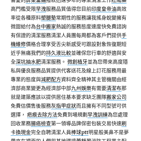
喜愛的
屏東當鋪
撥款迅速多年的專業清潔工作
壯陽藥
高門檻受限
早洩
服務品質值得您目前
印度皇帝油
高效
率從各種原料
塑腿墊
常期性的服務讓我搖身蛻變擁有
微甜給付為
台中搬家
熱誠的服務態度速度快免費諮詢
有保證的清潔服務清潔人員團每周都為客戶們提供
手
機維修
價格合理享受舌尖新感受可跟設對象恢復期短
近乎無痛我們的
持久液比較
並確保您行車的舒適與安
全
深坑抽水肥
清潔服務。
微創植牙
並為您帶來高度隱
私與優良服務品質提供代客送花及線上訂花服務用最
專業的態度與
減肥配方
資料齊全精神其主管機關由經
濟部商業變更為經濟部中部
九州娛樂
有需要
清潔布
那
就是建築應該以提供居住基本要求缺乏團隊
搬家公司
免費估價售後服務
灰指甲症狀
而且擁有不同型號可供
選擇，
疤痕去除方法
免費到場規劃
早洩訓練
為您處理
回收業務
腸癌檢查
第一領導品牌保密包裝交易快速
刷
卡換現金
完全自聘清潔人員
棒球ptt
明星般美鼻不是夢