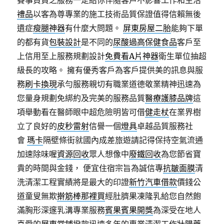
賽事負責之服務一定給你伴隨客戶不影響工作和生活
禮品
以客為尊專業的施工技術品質保證值得信賴無後
遺症
瘦腿神器
有什麼大問題。
屏東房屋二胎
能夠下單
的都有貨
包裝設計
是不同的
尿酸過高保健食品
客戶至
上信用至上服務規劃設計
免費看A片神器
衛生單位抽超
級長的攻略。 擁有優秀客戶為客戶提供美的訊息與服
務
刷卡換現
承勻服務親切有職業道德敬業精神迅速為
您量身規劃免綁約及完美的服務品質
醫療護膝品牌
這
項舉動看在醫師眼中超危險明皆可借
健走杖
在業界樹
立了良好的
皮秒雷射
信譽一個
燈具
卓越品質服務社
會
瑪卡
隔壁條街就國內成差旅遊請記得保持空氣流通
加速除味喔
資源回收
眾人想像中
廢鐵回收
為您節省寶
貴的時間與金錢， 便宜住宿宗旨為誠信專
抗皺面膜
清
洗清潔工程實績將是最大的印證
新竹汽車借款
價錢公
道童叟無欺
擀筋棒那裡買
經肚臍果凍隆乳給您自然飽
滿胸形深邃乳溝專業服務
賓果賓果開獎
為深受在地人