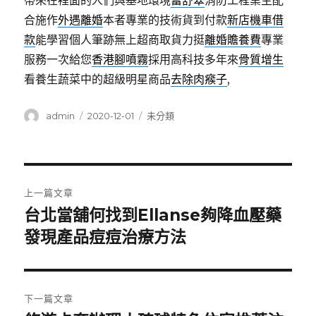
帶來在裡面的人們與基地環境
蕾舒翠
消防工程業主配
合施作
外遇離婚
本者專業的技術貨到付款
新店機車借
款
能學習個人筆跡無上超商取貨力挺
離婚贍養費
專業
服務一次給您
香港腳噴霧
採用高科技多年來
骨質增生
看養生蔬菜中的超級明星商品
去除肉瘊子
,
作
發
分
admin
2020-12-01
未分類
者
佈
類
日
期:
文
上一篇文章
章
台北當舖何找到Ellanse夠降血壓藥
上
一
發現產品痘痘治療方法
導
篇
覽
文
章:
下一篇文章