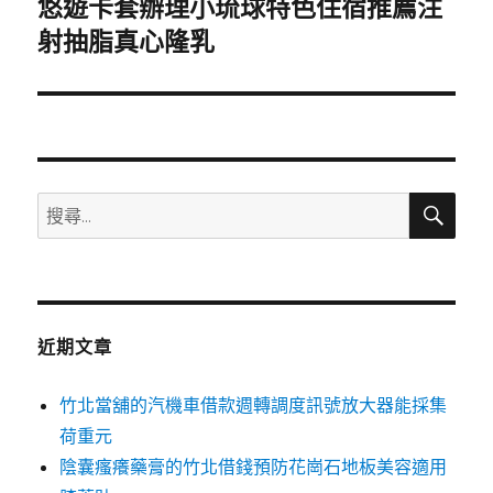
悠遊卡套辦理小琉球特色住宿推薦注
下
一
射抽脂真心隆乳
篇
文
章:
搜
搜
尋
尋
關
鍵
字:
近期文章
竹北當舖的汽機車借款週轉調度訊號放大器能採集
荷重元
陰囊瘙癢藥膏的竹北借錢預防花崗石地板美容適用