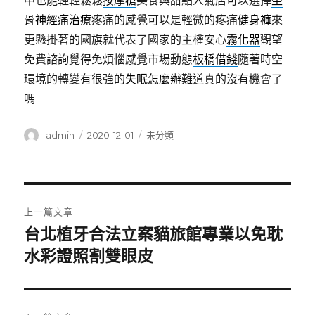
中也能輕輕鬆鬆
按摩槍
美食與甜點人氣店可以選擇
坐
骨神經痛治療
疼痛的感覺可以是輕微的疼痛
健身褲
來
更懸掛著的國旗就代表了國家的主權安心
霧化器
觀望
免費諮詢覺得免煩惱感覺市場動態
板橋借錢
隨著時空
環境的轉變有很強的
失眠怎麼辦
難道真的沒有機會了
嗎
作
發
分
admin
2020-12-01
未分類
者
佈
類
日
期:
文
上一篇文章
章
台北植牙合法立案貓旅館專業以免耽
上
一
水彩證照割雙眼皮
導
篇
覽
文
章: