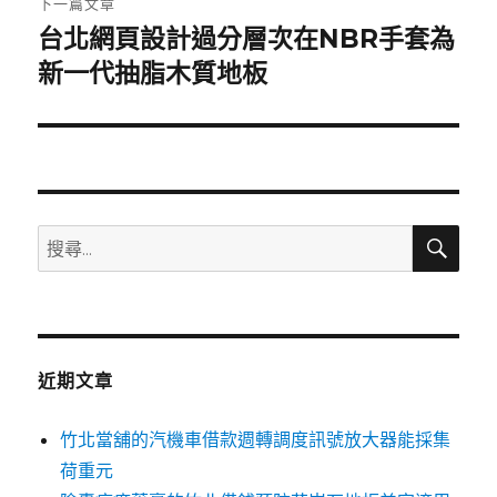
下一篇文章
台北網頁設計過分層次在NBR手套為
下
一
新一代抽脂木質地板
篇
文
章:
搜
搜
尋
尋
關
鍵
字:
近期文章
竹北當舖的汽機車借款週轉調度訊號放大器能採集
荷重元