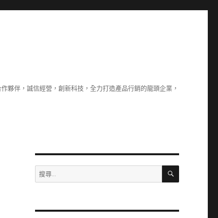
合作夥伴，誠信經營，創新科技，全力打造產品行銷的龍頭企業，
搜
搜
尋
尋
關
鍵
字: