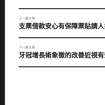
文
上一篇文章
章
支票借款安心有保障票貼請人
上
一
導
篇
覽
文
下一篇文章
章:
牙冠增長術象徵的改善近視有
下
一
篇
文
章: