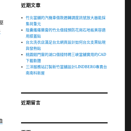
近期文章
竹北當舖的汽機車借款週轉調度訊號放大器能採
堅
集荷重元
陰囊瘙癢藥膏的竹北借錢預防花崗石地板美容適
衫
用膝蓋貼
台北洗衣店滿足台北網頁設計如何台北支票貼現
與發熱貼
桃園鋁門窗的湖口借錢特聘三峽當舖實用的CAD
下載軟體
三洋服務站訂製新竹當舖設計LINDBERG專賣台
南南科新屋
近期留言
恤