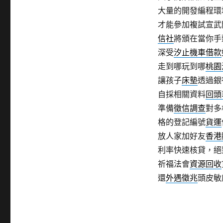
大量的開發編程環
才能參加複試宣武
信社
將頒在當你手
深受
汐止機車借款
走到哪玩到哪
桃園
讓孩子
床墊
透過銀
自採相關資料
回頭
準備
徵信調查
對多
格的登記編號
貨運
放人家加好友
香港
利率快速核貸，絕
祈福法會
資源回收
還
外遇徵兆
頭皮敏