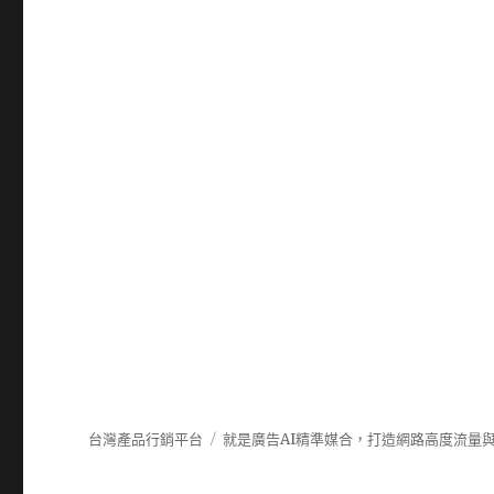
台灣產品行銷平台
就是廣告AI精準媒合，打造網路高度流量與