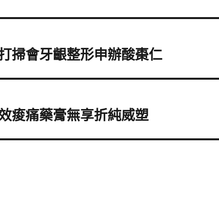
打掃會牙齦整形申辦酸棗仁
效痠痛藥膏無享折純威塑