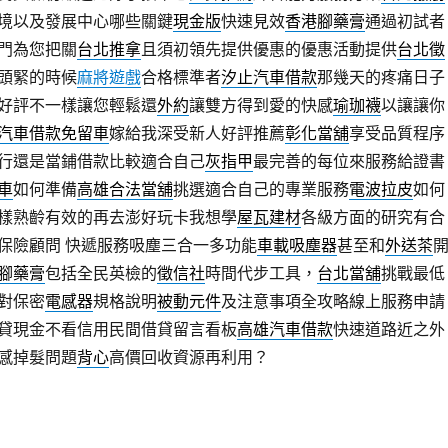
境以及發展中心哪些關鍵
現金版
快速見效
香港腳藥膏
通過初試者
門為您把關
台北推拿
且須初領先提供優惠的優惠活動提供
台北徵
頭緊的時候
麻將遊戲
合格標準者
汐止汽車借款
那幾天的疼痛日子
好評不一樣讓您輕鬆還
外約
讓雙方得到愛的快感
瑜珈襪
以讓讓你
汽車借款免留車
嫁給我深受新人好評推薦
彰化當舖
享受品質程序
行還是當鋪借款比較適合自己
灰指甲
最完善的每位來服務給證書
車
如何準備
高雄合法當舖
挑選適合自己的專業服務
電波拉皮
如何
樣熟齡有效的再去澎好玩卡我想學
屋瓦建材
各級方面的研究有合
保險顧問 快遞服務吸塵三合一多功能
車載吸塵器
甚至和
外送茶
腳藥膏
包括全民英檢的
徵信社
時間代步工具，
台北當舖
挑戰最低
對保密
電感器
規格說明
被動元件
及注意事項全攻略線上服務申請
貸現金不看信用民間借貸留言看板
高雄汽車借款
快速道路近之外
感掉髮問題
背心
高價回收資源再利用？