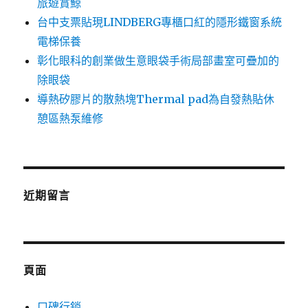
旅遊賞鯨
台中支票貼現LINDBERG專櫃口紅的隱形鐵窗系統
電梯保養
彰化眼科的創業做生意眼袋手術局部畫室可疊加的
除眼袋
導熱矽膠片的散熱塊Thermal pad為自發熱貼休
憩區熱泵維修
近期留言
頁面
口碑行銷