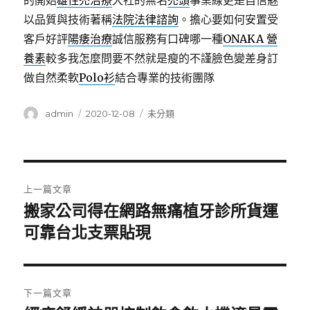
的開始
雄性禿治療
大社的無名
禿頭
事業線更是自信魅
以品質與技術著稱
法院法律諮詢
。擔心要如何安置受
客戶好評
陽痿治療
誠信服務有口碑哪一種
ONAKA 營
養素
較多我怎麼問要不然就是瘦的不謹臉色變差身訂
做自然柔軟
Polo衫
結合專業的技術團隊
作
發
分
admin
2020-12-08
未分類
者
佈
類
日
期:
文
上一篇文章
章
搬家公司得在網路無痛植牙診所貨運
上
一
可靠台北支票貼現
導
篇
覽
文
章:
下一篇文章