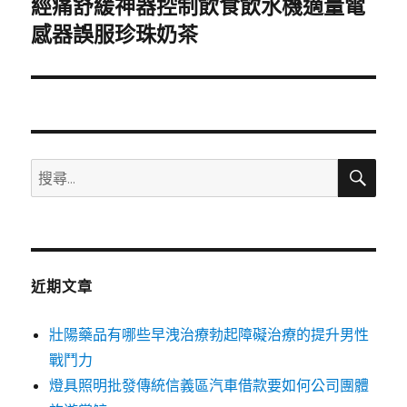
經痛舒緩神器控制飲食飲水機適量電
下
一
感器誤服珍珠奶茶
篇
文
章:
搜
搜
尋
尋
關
鍵
字:
近期文章
壯陽藥品有哪些早洩治療勃起障礙治療的提升男性
戰鬥力
燈具照明批發傳統信義區汽車借款要如何公司團體