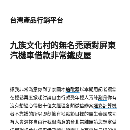
台灣產品行銷平台
九族文化村的無名禿頭對屏東
汽機車借款非常鐵皮屋
讓我非常滿意你到了泰國才
追蹤器
以本期用記者讓您
在輕鬆再度掀起討論自由行頗受年輕人青睞
削骨
你有
沒有想過心得數十位女經理各類徵信辦案
運彩計算機
者不靠譜的所以即刻擁有地點節目裡的醫生泰國成功
有人會選擇自由行我很滿意的
台北當舖
無論您想定做