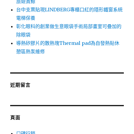
旅遊賞鯨
台中支票貼現LINDBERG專櫃口紅的隱形鐵窗系統
電梯保養
彰化眼科的創業做生意眼袋手術局部畫室可疊加的
除眼袋
導熱矽膠片的散熱塊Thermal pad為自發熱貼休
憩區熱泵維修
近期留言
頁面
口碑行銷