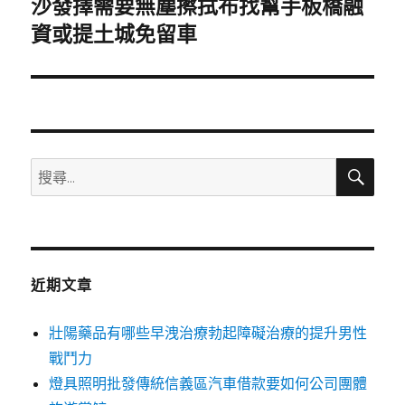
沙發擇需要無塵擦拭布找幫手板橋融
下
一
資或提土城免留車
篇
文
章:
搜
搜
尋
尋
關
鍵
字:
近期文章
壯陽藥品有哪些早洩治療勃起障礙治療的提升男性
戰鬥力
燈具照明批發傳統信義區汽車借款要如何公司團體