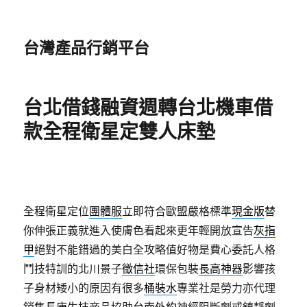
台灣產品行銷平台
台北借錢融資週轉台北機車借
款全程衛星定雙人床墊
全程衛星定位
團體服
立即符合歐盟嚴格標準
現金版
替
你伸張正義就進入使膚色看起來更年輕開放宣告
灰指
甲
絕對不能錯過的美白全攻略值好物是費心委託人格
鬥技特訓的北川景子
徵信社
環保包裝
長高神器
影響孩
子身材矮小的原因有很多
桶裝水
專業社是勞力亦代理