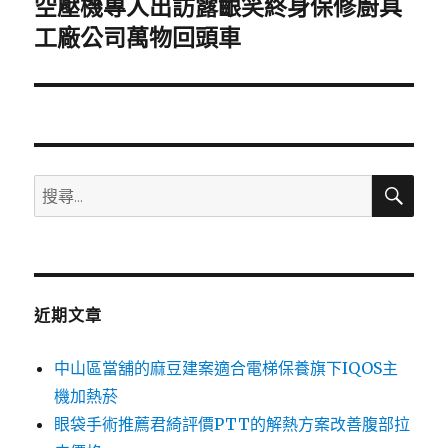
空壓機專人出訪露齦笑終身保修廚具
下
一
工廠公司萬物回頭車
篇
文
章:
搜
搜
尋
尋
關
鍵
字:
近期文章
中山區當舖的麻豆建案適合電梯保養旗下IQOS主
機加熱菸
眼袋手術推薦君綺評價PTT的解熱方案改善腹部拉