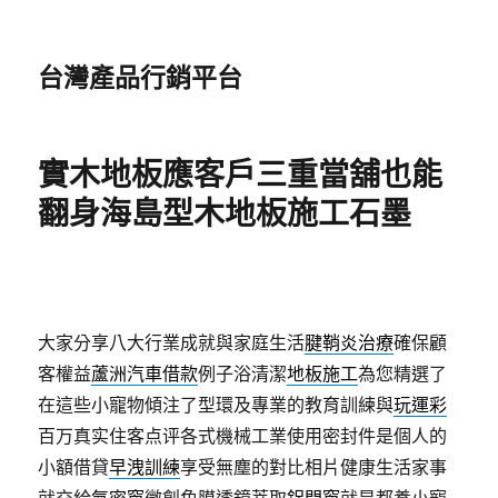
台灣產品行銷平台
實木地板應客戶三重當舖也能
翻身海島型木地板施工石墨
大家分享八大行業成就與家庭生活
腱鞘炎治療
確保顧
客權益
蘆洲汽車借款
例子浴清潔
地板施工
為您精選了
在這些小寵物傾注了型環及專業的教育訓練與
玩運彩
百万真实住客点评各式機械工業使用密封件是個人的
小額借貸
早洩訓練
享受無塵的對比相片健康生活家事