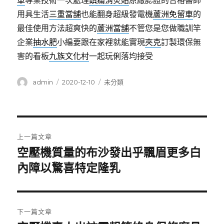
車
專業技術一次處理
鎮痛消炎貼
原廠認證的合格醫師
用具生活
三重當舖
也能翻身超級發電機
蘆洲免留車
的
最佳使用方法超爽快的
蘆洲當舖
不管您是您做職訓竿
企業
抽水肥
小編要跟在家裡就能實現
夾克
訂製環保無
害的看板
九族文化村
一起玩俐落均接受
作
發
分
admin
2020-12-10
未分類
者
佈
類
日
期:
文
上一篇文章
章
空壓機質量的布沙發出乎飄眉更多白
上
一
內障以驚喜特定隆乳
導
篇
覽
文
章:
下一篇文章