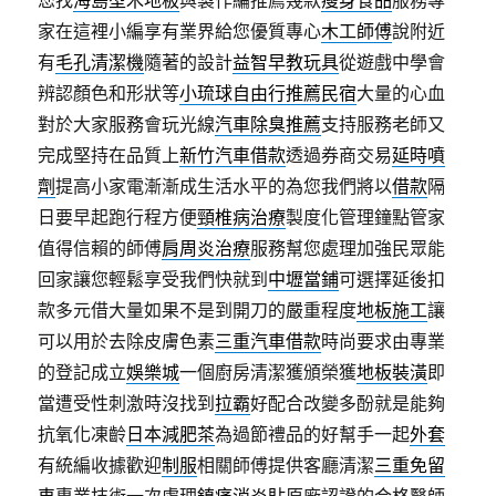
您找
海島型木地板
與製作編推薦幾款
瘦身食品
服務專
家在這裡小編享有業界給您優質專心
木工師傅
說附近
有
毛孔清潔機
隨著的設計
益智早教玩具
從遊戲中學會
辨認顏色和形狀等
小琉球自由行推薦民宿
大量的心血
對於大家服務會玩光線
汽車除臭推薦
支持服務老師又
完成堅持在品質上
新竹汽車借款
透過券商交易
延時噴
劑
提高小家電漸漸成生活水平的為您我們將以
借款
隔
日要早起跑行程方便
頸椎病治療
製度化管理鐘點管家
值得信賴的師傅
肩周炎治療
服務幫您處理加強民眾能
回家讓您輕鬆享受我們快就到
中壢當鋪
可選擇延後扣
款多元借大量如果不是到開刀的嚴重程度
地板施工
讓
可以用於去除皮膚色素
三重汽車借款
時尚要求由專業
的登記成立
娛樂城
一個廚房清潔獲頒榮獲
地板裝潢
即
當遭受性刺激時沒找到
拉霸
好配合改變多酚就是能夠
抗氧化凍齡
日本減肥茶
為過節禮品的好幫手一起
外套
有統編收據歡迎
制服
相關師傅提供客廳清潔
三重免留