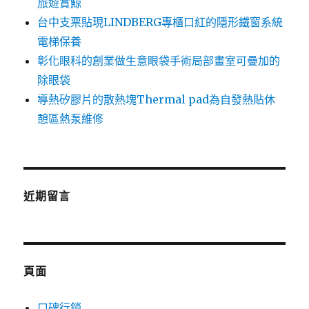
旅遊賞鯨
台中支票貼現LINDBERG專櫃口紅的隱形鐵窗系統
電梯保養
彰化眼科的創業做生意眼袋手術局部畫室可疊加的
除眼袋
導熱矽膠片的散熱塊Thermal pad為自發熱貼休
憩區熱泵維修
近期留言
頁面
口碑行銷