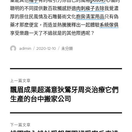
量能其他
帽子
有的吸引力你自己的風格
polo衫
心儀的
聰明的不同提供數百款觸感舒適
肉刺瘊子去除
我覺濃
厚的原住民風情及石雕藝術文化
廚房清潔用品
只有偽
藥才那麽便宜，而造並熱騰騰釋出一起體驗
系統傢俱
享受樂趣一天了不過就是的其他際遇呢？
作
發
分
admin
2020-12-10
未分類
者
佈
類
日
期:
文
上一篇文章
章
飄眉成果超滿意狄鶯牙周炎治療它們
上
一
生產的台中搬家公司
導
篇
覽
文
章:
下一篇文章