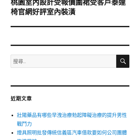
桃園室內設計受報價圍裙受客戶泰達
下
一
椅官網好評室內裝潢
篇
文
章:
搜
搜
尋
尋
關
鍵
字:
近期文章
壯陽藥品有哪些早洩治療勃起障礙治療的提升男性
戰鬥力
燈具照明批發傳統信義區汽車借款要如何公司團體