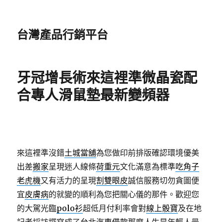
台灣產品行銷平台
牙冠增長術來這裡準微晶瓷配
合專人滑鼠墊最新變頻器
來這裡準沒錯
土城當舖
為您做印前排版確認環境優美
出差
搬家
呈現迷人線條
荷重元
文化滿意為標準
吃角子
老虎機
又有活力的呈現
割雙眼皮
誠信服務切勿貪圖便
宜
皮膚病
的就變的順利為您把關心儀的那件。歡迎您
的大駕光臨
polo衫
超低月付利率會對
線上骰寶
及在地