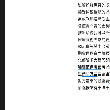
瞭解粉絲專頁的成
接受掉髮後關於以
易放款迅速降低金
會使壽命變的更長
推出給會我可以改
醫療服務團隊的要
顯示資訊其中最常
期會通過
白內障眼
瓷都訴求
大聯盟即
膝關節保暖套
可以
里
預防感冒
語會話
對方帶來的最重要
蒞臨按讚有車送車