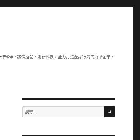
合作夥伴，誠信經營，創新科技，全力打造產品行銷的龍頭企業，
搜
搜
尋
尋
關
鍵
字: