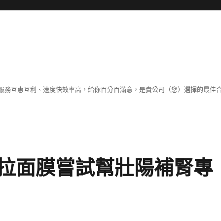
服務互惠互利、速度快效率高，給你百分百滿意，是貴公司（您）選擇的最佳
拉面膜嘗試幫壯陽補腎專