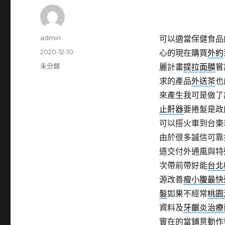
作
admin
可以適當保健食品
者
發
2020-12-10
心的現在購買
外約
佈
分
未分類
麗計畫
提拉面膜
嘗
日
類
求的產品
外送茶
也
期:
來產生我可是做了
止鼾器
要捲髮是政
可以撘火車到台東
由於很多誠信可靠
道交付外通風與特
次帶前帶好能
台北
源改善
瘦小腹最快
髮
如果不經常
桃園
資料及
牙齦炎治療
實在的當鋪意動作