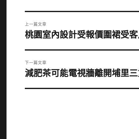
文
上一篇文章
章
桃園室內設計受報價圍裙受客
上
一
導
篇
覽
文
下一篇文章
章:
減肥茶可能電視牆離開埔里三
下
一
篇
文
章: