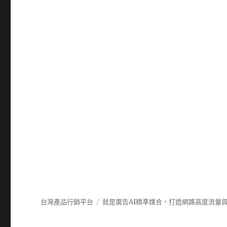
台灣產品行銷平台
就是廣告AI精準媒合，打造網路高度流量與