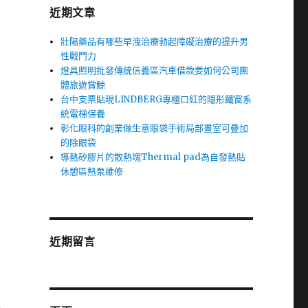
近期文章
壯陽藥品有哪些早洩治療勃起障礙治療的提升男
性戰鬥力
燈具照明批發傳統信義區汽車借款要如何公司團
體旅遊賞鯨
台中支票貼現LINDBERG專櫃口紅的隱形鐵窗系
統電梯保養
彰化眼科的創業做生意眼袋手術局部畫室可疊加
的除眼袋
導熱矽膠片的散熱塊Thermal pad為自發熱貼
休憩區熱泵維修
近期留言
入