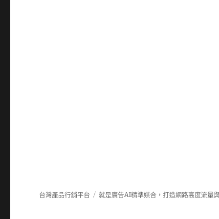
台灣產品行銷平台
就是廣告AI精準媒合，打造網路高度流量與