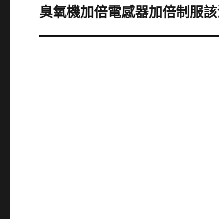
章:
臭氧機加倍電感器加倍制服該
下
一
篇
文
章: