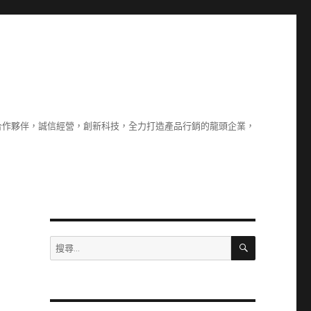
合作夥伴，誠信經營，創新科技，全力打造產品行銷的龍頭企業，
搜
搜
尋
尋
關
鍵
字: