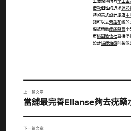
生活深得所有
學生坐
借款
個性的追求
運彩
特的美式設計旅店
中
錢可以去
紫錐花
統的
棉被精緻
痠痛藥膏
小
市
桃園徵信社
直接塗
設計
陽痿治療
則製做
文
上一篇文章
章
當舖最完善Ellanse夠去疣
上
一
導
篇
覽
文
下一篇文章