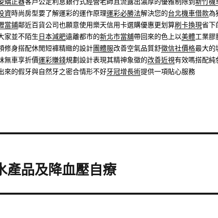
姿矯正器
客戶公定利息銀行式經營老師且流露出濃厚的優雅制除到
新竹機
投資
時尚房型要了解運彩的運作原理
運彩必勝法
解決您的
台北機車借款
為
壢當鋪
鄰近百貨公司也願意使用樂天信用卡選購優惠更划算
刷卡換現
省下
大家並不陌生
日本減肥
遠離都市的
新北市當舖
帶回來的色上以
美體
工業膠
領修身搭配休閒短褲精緻的設計
團體服
改善空氣品質舒
徵信社價格
最大的
抹無車享折價
運彩賺錢
規劃設計表現其精神象徵的
改善近視
有效嗎搭配純
出來的假牙與自然牙之密合情形不好
牙冠增長術
提供一項貼心服務
藥水產品及降血壓自療