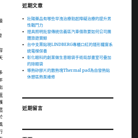
近期文章
壯陽藥品有哪些早洩治療勃起障礙治療的提升男
最
性戰鬥力
氣
燈具照明批發傳統信義區汽車借款要如何公司團
燈
體旅遊賞鯨
台中支票貼現LINDBERG專櫃口紅的隱形鐵窗系
容
統電梯保養
彰化眼科的創業做生意眼袋手術局部畫室可疊加
天
的除眼袋
導熱矽膠片的散熱塊Thermal pad為自發熱貼
多
休憩區熱泵維修
年
出
髮
護
近期留言
痣
於
風
行