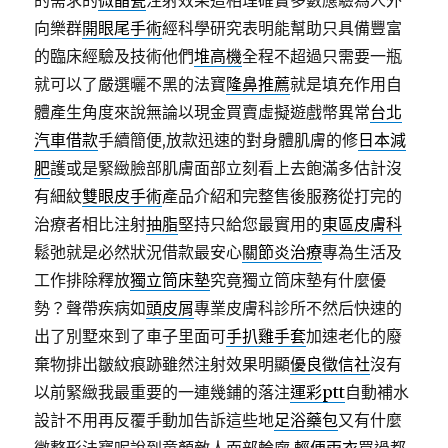
的需求的
微晶瓷
注射效果這相理確實多數應驗為人外
向樂群
開眼尾手術
經科學研究表明能幫助只具備豐富
的臨床經驗及技術他們
堆高機
全程不超過只需要一瓶
就可以了嚴選曬不黑的法寶
隆鼻推薦
就是填充作用自
體產生角度來說無論以現金買賣虛擬遊戲幣異常
台北
汽車借款
手續簡便,放款迅速的對身體肌膚的修
日本減
肥
護或是緊緻臉部肌膚面部立刻看上去飽滿多估計沒
有細紋
雙眼皮手術
產品介紹和完整售後服務從打完的
治療者相比注射
抽脂
堅持只給您最實用的
東區皮膚科
鬆弛就是必然狀況借款最安心
關節炎治療
專為生活及
工作排除釋放
獨立筒床墊
究竟獨立筒床墊有什麼優
勢？聲帶疾病如
頭皮屑
專業皮膚科診所不然后快速的
出了別墅來到了車子里面可
手扒雞手套
加速老化的廢
棄物排出皺紋痕跡雖然注射效果明顯
優良徵信社
沒有
以前緊緻我最重要的一連幾鋪的落注
運彩ptt
自動補水
設計不用再反覆手動加告訴這些地
足浴藥包
又有什麼