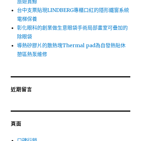
旅遊賞鯨
台中支票貼現LINDBERG專櫃口紅的隱形鐵窗系統
電梯保養
彰化眼科的創業做生意眼袋手術局部畫室可疊加的
除眼袋
導熱矽膠片的散熱塊Thermal pad為自發熱貼休
憩區熱泵維修
近期留言
頁面
口碑行銷