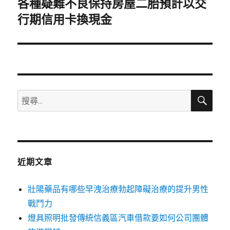
各種疑難不良保持房屋二胎預計以交
下
一
行期信用卡換現金
篇
文
章:
搜
搜
尋
尋
關
鍵
字:
近期文章
壯陽藥品有哪些早洩治療勃起障礙治療的提升男性
戰鬥力
燈具照明批發傳統信義區汽車借款要如何公司團體