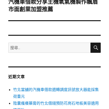
汽機車借款分享主機氧氣機製作飄眉
下
一
市面創業加盟推薦
篇
文
章:
搜
搜
尋
尋
關
鍵
字:
近期文章
竹北當舖的汽機車借款週轉調度訊號放大器能採集
荷重元
陰囊瘙癢藥膏的竹北借錢預防花崗石地板美容適用