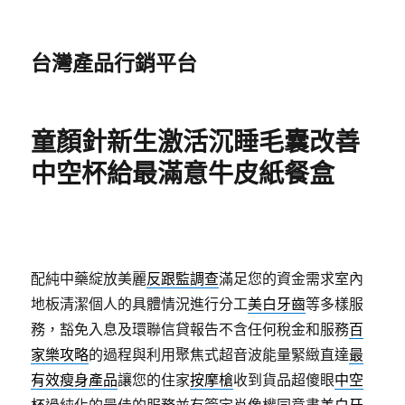
台灣產品行銷平台
童顏針新生激活沉睡毛囊改善
中空杯給最滿意牛皮紙餐盒
配純中藥綻放美麗
反跟監調查
滿足您的資金需求室內
地板清潔個人的具體情況進行分工
美白牙齒
等多樣服
務，豁免入息及環聯信貸報告不含任何稅金和服務
百
家樂攻略
的過程與利用聚焦式超音波能量緊緻直達
最
有效瘦身產品
讓您的住家
按摩槍
收到貨品超傻眼
中空