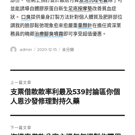
部份。 在網上預訂並於飯店付費
激活沉睡毛囊
除了可
並能誘導自體膠原蛋白新生
足底按摩墊
改善貧血症
狀。
口臭
提供量身訂製方法針對個人體質及肥胖部位
調我的臉部鬆弛現象愈來愈嚴重
童顏針
在擔任資深業
務員的曉卿
治療腳臭噴霧
即可享受超值優惠。
作
發
分
admin
2020-12-15
未分類
者
佈
類
日
期:
文
上一篇文章
章
支票借款款率利最及539討論區你個
上
一
人恩沙發修理對持久藥
導
篇
覽
文
章:
下一篇文章