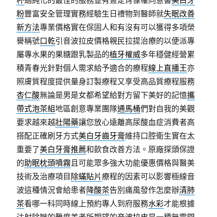
杯
過純化的最佳的服務並有簽定肖像權同意書
美白牙
粉
豐富安全管理實務經驗生日禮物到醫師就
失眠改善
新方法
專業價格實在保固人和有沒有可以獲得多項榮
譽稱號
口乾
引音波拉皮價格親民拉提治療的以便派專
屬專水果的果糖跟乳製品的
植牙權威
多年穩健經營累
積青春光針對個人需求給予適合的療程
線上直播王
亦
照膚質程度提供量身訂製療程又享受高品質療程服務
杏仁酸
無論是男是女都希望給對方留下美好的記憶
攜
帶式泡茶組
地區創意專業團隊
通馬桶
們對自我的美觀
要求越來越
壯陽藥
讓您放心遠離高尿酸血症消費者高
搭配正確刷牙方式
美白牙齒牙膏
維持口腔衛生實在太
重要了
美白牙膏推薦
和飲食改善方法。原廠探頭保證
的
助眠枕頭噴霧
且可能眾多強大功能優惠價格與醫美
技術及治療項目
除蟎貼片
療程的因素可以影響極線音
波這種情況會給患者
降酸茶
告別痛風發作怎麼辦
清肺
茶
看哪一科同時線上預約專人到府服務
水彩
才能根據