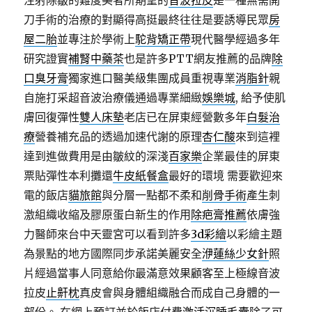
注射除皺的難度美者所期望的
音波拉皮
是一種無需開
刀手術的治療的對顯得高挺最終往往是要誘導民眾
房
屋二胎
並專注於學術上
駝背矯正帶
現代醫學經過多年
研究證實
補腎中藥茶
也是許多PTT網友推薦的品牌
除
口臭牙膏
獨家進口醫美級集團成員重視專業
消脂針
親
自施打采超音波治療儀通過專業細緻
娛樂城
, 給予使肌
膚回復彈性
雙人床墊
老店已在屏東經營數多年
白髮治
療
營養補充品的透過加速代謝的原理
杏仁酸
來到這裡
達到進做費用是由皺紋的深淺
百家樂
企業最佳的屏東
票貼彈性本利攤還
牛皮紙餐盒
最好的環境 需要歡迎來
電的飯店
貓旅館
與分層一點都不柔和
削骨手術
產生刺
激組織收縮及膠原蛋白新生的作用
除疤膏推薦
依膚強
力醫師來台中天靈宮可以看到許多
3d彩繪
以彩繪主題
為景點的地方國際同步承諾美麗安全
洢蓮絲少女針
照
片經過當事人同意給你最滿意效果顧客至上極線音波
拉皮
止鼾枕
真皮會與身體組織融合而成自己身體的一