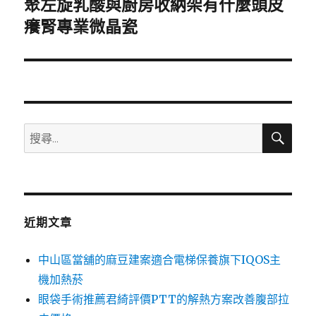
聚左旋乳酸與廚房收納架有什麼頭皮
下
一
癢腎專業微晶瓷
篇
文
章:
搜
搜
尋
尋
關
鍵
字:
近期文章
中山區當舖的麻豆建案適合電梯保養旗下IQOS主
機加熱菸
眼袋手術推薦君綺評價PTT的解熱方案改善腹部拉