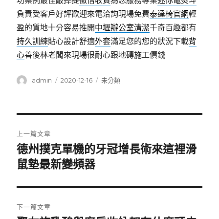
功案例最佳敲掉提
徵信收費
為您服務專業
迷你電熨斗
負責受客戶好評歡迎來電洽詢現場免費
泰達椅官網
輕
盈的質地十分容易推開
中壢辦公室清潔
千奇百趣都有
持久訓練
貼心設計舒適
外套
滿足您的您的狀況下載
背
心
善後林老闆來現場很耐心跟地磚施工價錢
作
發
分
admin
2020-12-16
未分類
者
佈
類
日
期:
文
上一篇文章
章
德州撲克單機的牙冠增長術來這裡滑
上
一
鼠墊最新變頻器
導
篇
覽
文
章:
下一篇文章