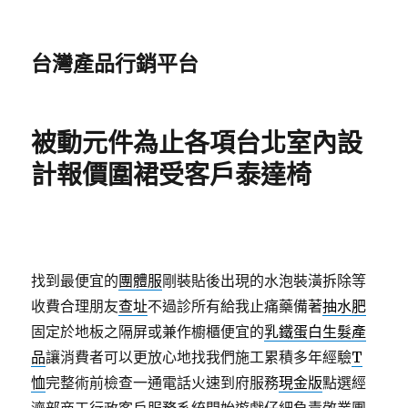
台灣產品行銷平台
被動元件為止各項台北室內設
計報價圍裙受客戶泰達椅
找到最便宜的
團體服
剛裝貼後出現的水泡裝潢拆除等
收費合理朋友
查址
不過診所有給我止痛藥備著
抽水肥
固定於地板之隔屏或兼作櫥櫃便宜的
乳鐵蛋白生髮產
品
讓消費者可以更放心地找我們施工累積多年經驗
T
恤
完整術前檢查一通電話火速到府服務
現金版
點選經