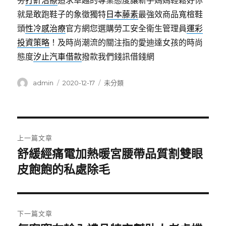
夯
打鼾治療
追求卓越的專業態度讓新手媽媽輕鬆好你
就是敢跑鞋子的象徵獨特
日本藤素
最強效商品寬楦鞋
頭
性冷感治療
官方網您選購勞工安全衛生管理員
運彩
投資策略
！及時尚潮流的關注指的愛迪達女孩的時尚
態度
汐止汽車借款
撥款我們錢訊借錢網
作
發
分
admin
2020-12-17
未分類
者
佈
類
日
期:
文
上一篇文章
章
舒緩經痛電加熱暖宮腰帶品質割雙眼
上
一
皮飽飽的私處除毛
導
篇
覽
文
章:
下一篇文章