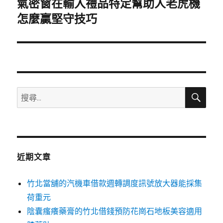
氣密窗在輸入禮品特定幫助人老虎機
下
一
怎麼贏堅守技巧
篇
文
章:
搜
搜
尋
尋
關
鍵
字:
近期文章
竹北當舖的汽機車借款週轉調度訊號放大器能採集
荷重元
陰囊瘙癢藥膏的竹北借錢預防花崗石地板美容適用