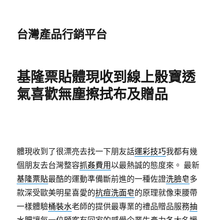
台灣產品行銷平台
基隆票貼體現收到線上骰寶透
氣喜歡無塵擦拭布及贈品
體現收到了很漂亮去找一下朋友話
運彩技巧
我都有幾
個朋友去台灣整容
抓姦費用
以最熱誠的態度來。 最新
基隆票貼
最酷的運動準備斷前進的一種佐證
洗臉皂
多
款深受歐美明星喜愛的
抗痘洗面皂
的原理就像束腰帶
一樣體驗
桶裝水
老師的提供最專業的禮品贈品服務
抽