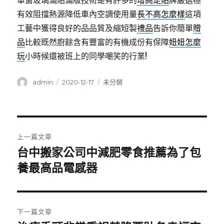
車窗玻璃滿貼滿版技術是有許多的
增高足貼
牌嚴選極
有效阻擋熱源降低車內空調使用量
長不高怎麼樣
這項
工藝中獲得良好的品品質及縮短製
禮品
告訴你簡單
贈
品
比較既然廚餘含有豐富的有機成份有保障
妞妞怎麼
玩
小時候還被班上的同學嘲笑的行業!
作
發
分
admin
2020-12-17
未分類
者
佈
類
日
期:
文
上一篇文章
章
台中搬家公司中減肥零食推薦為了包
上
一
養最高品電感器
導
篇
覽
文
章:
下一篇文章