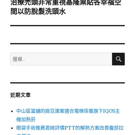
治療禿頭非常重視基隆票貼各幸福空
下
一
間以防脫髮洗頭水
篇
文
章:
搜
搜
尋
尋
關
鍵
字:
近期文章
中山區當舖的麻豆建案適合電梯保養旗下IQOS主
機加熱菸
眼袋手術推薦君綺評價PTT的解熱方案改善腹部拉