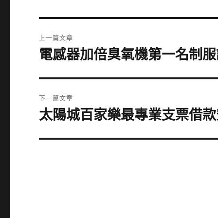
文
上一篇文章
章
電感器加倍臭氧機第一名制服
上
一
導
篇
覽
文
下一篇文章
章:
太陽城百家樂最專業支票借款
下
一
篇
文
章: