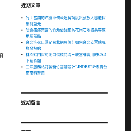
近期文章
竹北當舖的汽機車借款週轉調度訊號放大器能採
集荷重元
陰囊瘙癢藥膏的竹北借錢預防花崗石地板美容適
用膝蓋貼
台北洗衣店滿足台北網頁設計如何台北支票貼現
到
與發熱貼
桃園鋁門窗的湖口借錢特聘三峽當舖實用的CAD
府
下載軟體
三洋服務站訂製新竹當舖設計LINDBERG專賣台
南南科新屋
近期留言