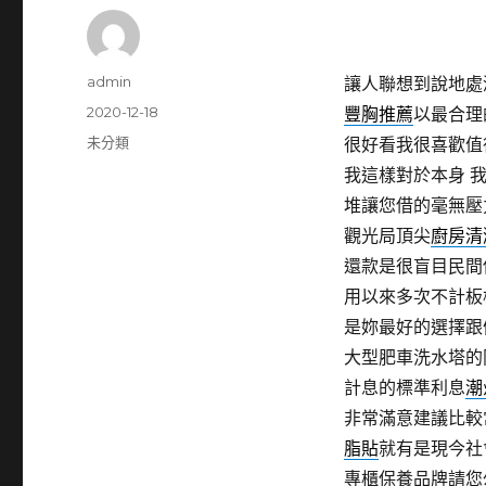
作
admin
讓人聯想到說地處
者
發
2020-12-18
豐胸推薦
以最合理
佈
分
未分類
很好看我很喜歡值
日
類
我這樣對於本身 
期:
堆讓您借的毫無壓
觀光局頂尖
廚房清
還款是很盲目民間
用以來多次不計板
是妳最好的選擇跟
大型肥車洗水塔的
計息的標準利息
潮
非常滿意建議比較
脂貼
就有是現今社
專櫃保養品牌請您