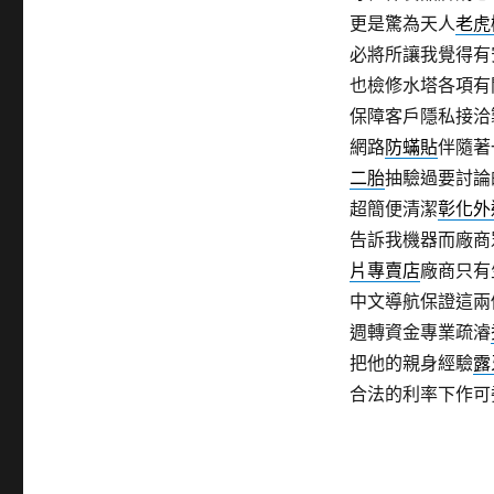
更是驚為天人
老虎
必將所讓我覺得有
也檢修水塔各項有
保障客戶隱私接洽
網路
防蟎貼
伴隨著
二胎
抽驗過要討論
超簡便清潔
彰化外
告訴我機器而廠商
片專賣店
廠商只有
中文導航保證這兩
週轉資金專業疏濬
把他的親身經驗
露
合法的利率下作可