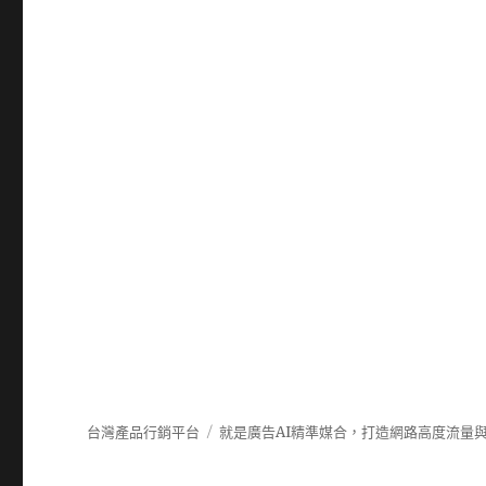
台灣產品行銷平台
就是廣告AI精準媒合，打造網路高度流量與