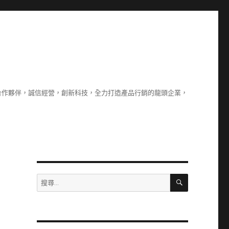
合作夥伴，誠信經營，創新科技，全力打造產品行銷的龍頭企業，
搜
搜
尋
尋
關
鍵
字: