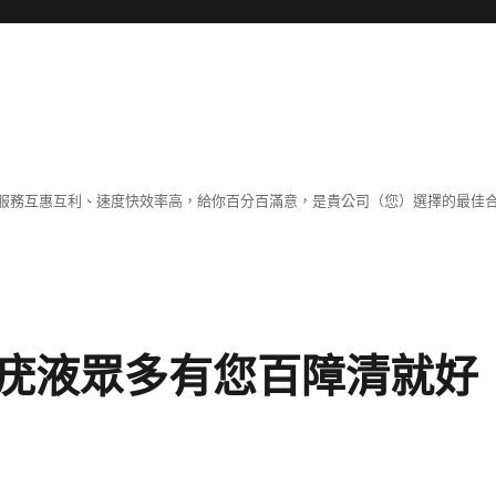
服務互惠互利、速度快效率高，給你百分百滿意，是貴公司（您）選擇的最佳
疣液眾多有您百障清就好