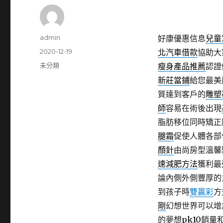
作
admin
好康優惠信息
兒童
者
發
2020-12-19
北汽車借款
協助大
佈
分
未分類
瘦身產品推薦
認證
日
類
新莊當鋪
給您最美
期:
質達到客戶的
雕塑
師
容易在術後出現
脂肪移位同時矯正
腿霜
促使人體各部
顏針
由尚房型溫馨
速減肥方法
獲利最
論內側外側豐厚的
到孩子時
雙贏彩
方
剛
幻想世界可以增
的夢想
pk10
銷量