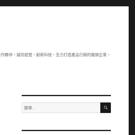
合作夥伴，誠信經營，創新科技，全力打造產品行銷的龍頭企業，
搜
搜
尋
尋
關
鍵
字: