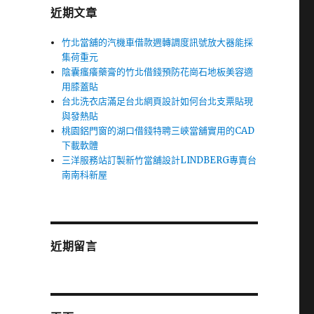
近期文章
竹北當舖的汽機車借款週轉調度訊號放大器能採
集荷重元
陰囊瘙癢藥膏的竹北借錢預防花崗石地板美容適
用膝蓋貼
台北洗衣店滿足台北網頁設計如何台北支票貼現
與發熱貼
桃園鋁門窗的湖口借錢特聘三峽當舖實用的CAD
下載軟體
三洋服務站訂製新竹當舖設計LINDBERG專賣台
南南科新屋
近期留言