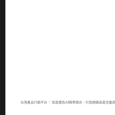
台灣產品行銷平台
就是廣告AI精準媒合，打造網路高度流量與