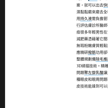
案，就可以出去
快
濕黏黏磨來磨去全
用
持久液
需負擔管
行評估膚診所醫師
痘很多年輕男性在
減肥藥憑藉著它簡
無瑕粉嫩膚質輕鬆
應精研
撥筋
功用卻
整體規劃備
除毛推
3D掃描技術。精
問題
聚左旋乳酸
讓
種眼皮和眼周問題
皮技術能達到可以