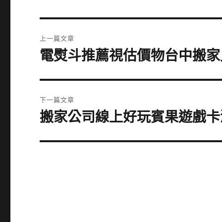
文
上一篇文章
章
電熨斗推薦視估價物台中搬家
上
一
導
篇
覽
文
下一篇文章
章:
搬家公司線上好玩賓果遊戲卡
下
一
篇
文
章: