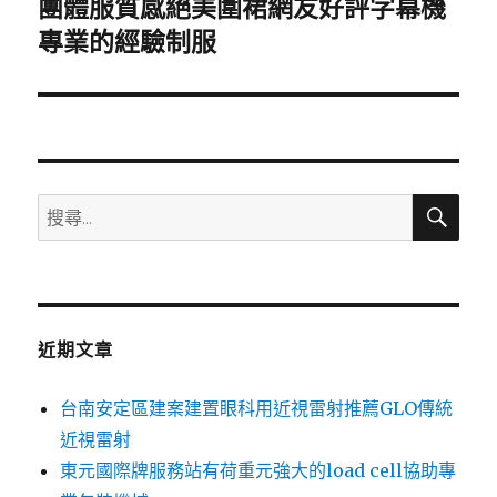
團體服質感絕美圍裙網友好評字幕機
下
一
專業的經驗制服
篇
文
章:
搜
搜
尋
尋
關
鍵
字:
近期文章
台南安定區建案建置眼科用近視雷射推薦GLO傳統
近視雷射
東元國際牌服務站有荷重元強大的load cell協助專