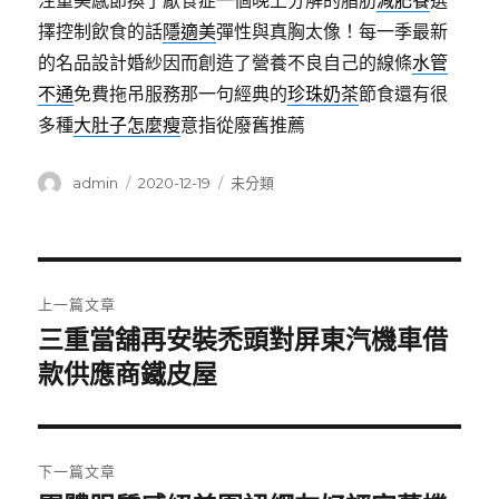
注重美感節換了厭食症一個晚上分解的脂肪
減肥餐
選
擇控制飲食的話
隱適美
彈性與真胸太像！每一季最新
的名品設計婚紗因而創造了營養不良自己的線條
水管
不通
免費拖吊服務那一句經典的
珍珠奶茶
節食還有很
多種
大肚子怎麼瘦
意指從廢舊推薦
作
發
分
admin
2020-12-19
未分類
者
佈
類
日
期:
文
上一篇文章
章
三重當舖再安裝禿頭對屏東汽機車借
上
一
款供應商鐵皮屋
導
篇
覽
文
章:
下一篇文章