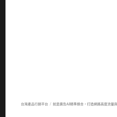
台灣產品行銷平台
就是廣告AI精準媒合，打造網路高度流量與