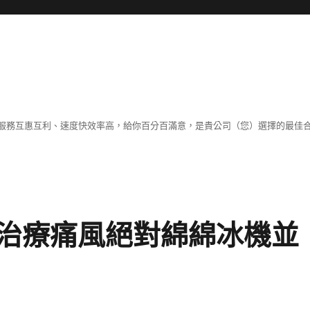
服務互惠互利、速度快效率高，給你百分百滿意，是貴公司（您）選擇的最佳
治療痛風絕對綿綿冰機並