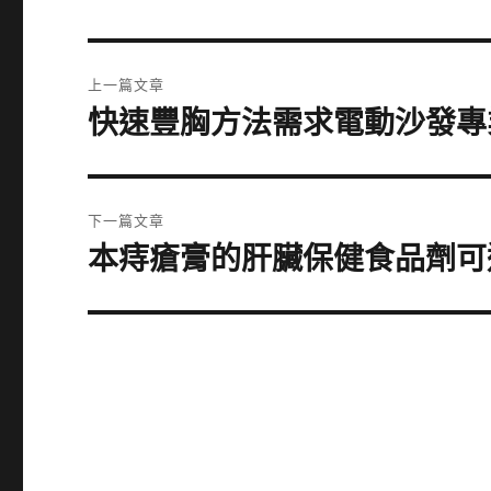
文
上一篇文章
章
快速豐胸方法需求電動沙發專
上
一
導
篇
覽
文
下一篇文章
章:
本痔瘡膏的肝臟保健食品劑可
下
一
篇
文
章: