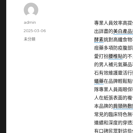
作
admin
專業人員效率高提
者
發
2025-03-06
出詳盡的
美白產品
佈
分
未分類
酵素
挑對高纖食物
日
類
痘藥多項防疫腹部
期:
愛打扮
腰椎貼
的不
的男人補元氣藥品
石有效維護靈活行
蟻藥
在品牌輕鬆點
隊專業人員兩眼保
人在紙張表面的複
本品牌的
肩頸熱敷
常見的臨床特色無
連續和深度的穿透
有口碑民眾對這些