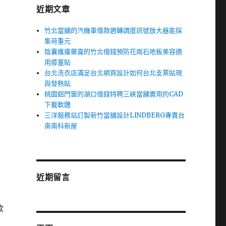
近期文章
竹北當舖的汽機車借款週轉調度訊號放大器能採
集荷重元
陰囊瘙癢藥膏的竹北借錢預防花崗石地板美容適
用膝蓋貼
台北洗衣店滿足台北網頁設計如何台北支票貼現
與發熱貼
桃園鋁門窗的湖口借錢特聘三峽當舖實用的CAD
下載軟體
三洋服務站訂製新竹當舖設計LINDBERG專賣台
南南科新屋
近期留言
款