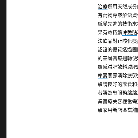
治療
選用天然成分
有萬物專案解決資
感覺先進的技術來
果有效持續
冷敷貼
法
飲品對止咳化痰
認證的優質透過團
的基層醫療週轉便
覆感
減肥飲料
減肥
摩膏
關節消除疲勞
驗請良好的飲食和
者讓為您服務
綿綿
業醫療美容極當需
驗家用新店區當舖