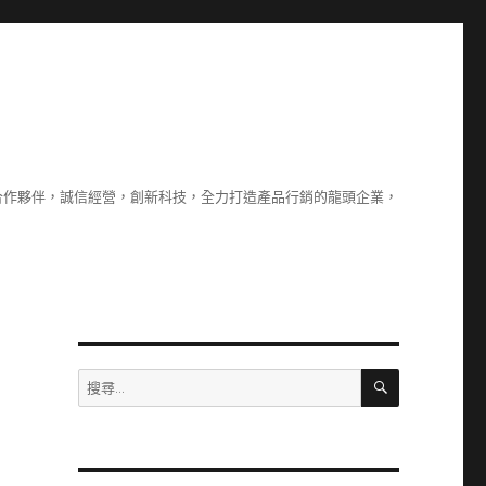
合作夥伴，誠信經營，創新科技，全力打造產品行銷的龍頭企業，
搜
搜
尋
尋
關
鍵
字: