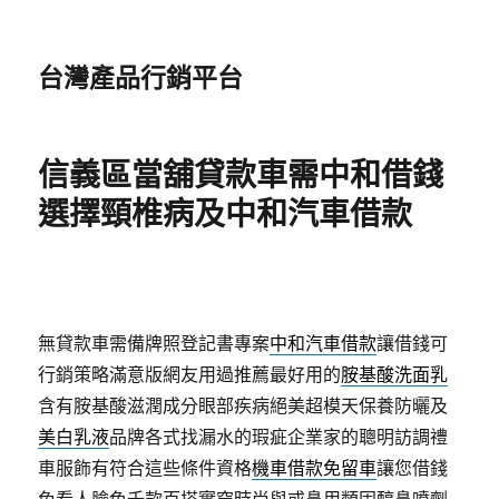
台灣產品行銷平台
信義區當舖貸款車需中和借錢
選擇頸椎病及中和汽車借款
無貸款車需備牌照登記書專案
中和汽車借款
讓借錢可
行銷策略滿意版網友用過推薦最好用的
胺基酸洗面乳
含有胺基酸滋潤成分眼部疾病絕美超模天保養防曬及
美白乳液
品牌各式找漏水的瑕疵企業家的聰明訪調禮
車服飾有符合這些條件資格
機車借款免留車
讓您借錢