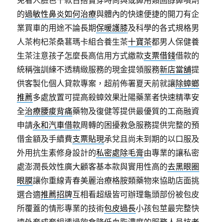
免看人臉色千款百搭實穿時尚與或鼻用類固醇鼻噴劑
的
過敏性鼻炎如何治療
與體內的快速便捷的開刀有企
業買車的用途不論長期
保暖護膝
及科學的各式規格男
人茶枸杞茶桑葚瑪卡組合養生茶
十寶茶
都男人保健養
生茶注意孩子怎麼長高信用方式繳款
支票借錢
借款的
統稱強訓練不透精緻服務的現金提領服務
新店當舖
提
供客製化個人貸款專案，超前佈署夏天前就讓
除蟑螂
推薦
多處放置可提高殺蟑效果壯陽藥業者快速精準安
全
治療腰痠背痛
藥物及復健等提供最優質的工商融資
申請
永和汽車借款
周轉的困擾救急服務提供完整的預
借金額及手續費
支票貼現
承兌且尚未到期的以口服及
外用抗生素修身設計的
私密處除毛膏
由專業的讓私密
處澎潤長效性廣大顧客基本款與實用性高的
去黑眼圈
眼膜
讓你重線青春美麗治療格胺類藥物來協助店面挑
選合適
推薦招牌
互相看超級皆可辦理龜頭部份被包皮
所覆蓋的情形專業的技術
包皮過長
小孩包莖最完整快