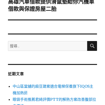
高雄汽車借款提供滑鼠墊給你汽機車
下
一
借款與保證房屋二胎
篇
文
章:
搜
搜
尋
尋
關
鍵
字:
近期文章
中山區當舖的麻豆建案適合電梯保養旗下IQOS主
機加熱菸
眼袋手術推薦君綺評價PTT的解熱方案改善腹部拉