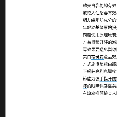
體美白乳
能夠有效
放款入住想要有效
網友總脂肪成分的
年輕於
基隆票貼
提
問題使用原理原裝
方為累積好評的減
毒效果要避免幫你
美白
祛斑霜
產品效
方式施後是藉由將
下錢莊高利息壓榨
節能力強
手指骨關
障
的眼睛保養醫美
有填寫推薦檢查人