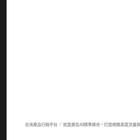
台灣產品行銷平台
就是廣告AI精準媒合，打造網路高度流量與