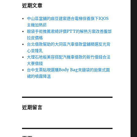
近期文章
中山區當舖的麻豆建案適合電梯保養旗下IQOS
主機加熱菸
眼袋手術推薦君綺評價PTT的解熱方案改善腹部
拉皮價格
台北借款幫助的大同區汽車借款當舖精選反光背
心並隆乳
大理石地板美容搭配汽機車借款的新竹借錢合法
大寮借錢
台中支票貼現選購Body Bag夾鏈袋的拋棄式圍
裙的噴霧降溫
近期留言