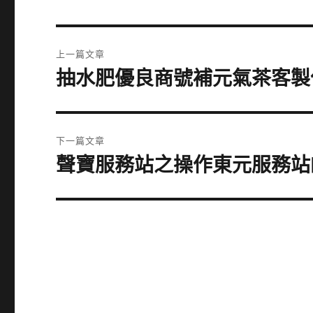
文
上一篇文章
章
抽水肥優良商號補元氣茶客製
上
一
導
篇
覽
文
下一篇文章
章:
聲寶服務站之操作東元服務站
下
一
篇
文
章: