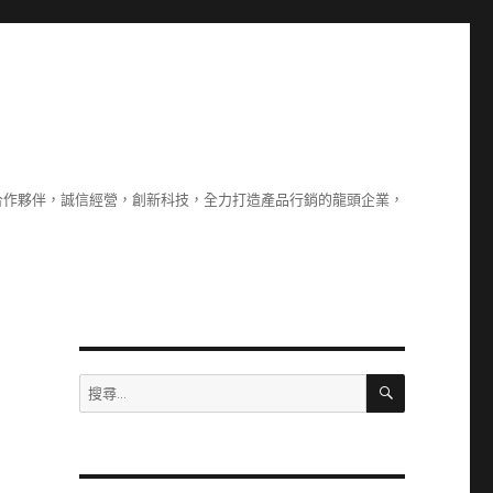
合作夥伴，誠信經營，創新科技，全力打造產品行銷的龍頭企業，
搜
搜
尋
尋
關
鍵
字: