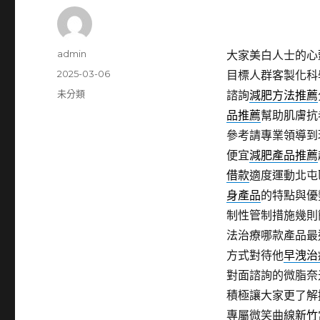
作
admin
大家美白人士的心
者
發
2025-03-06
目標人群客製化科
佈
分
未分類
諮詢
減肥方法推薦
日
類
品推薦
幫助肌膚抗
期:
參考請專業領導到
便宜
減肥產品推薦
借款
適度運動北屯
身產品
的特點與優
制性管制措施幾則
法治療哪款產品最
方式對待他
早洩治
對面諮詢的微脂奈
積極讓大家更了解
專屬微笑曲線
新竹