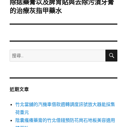
除痣藥膏以及脾胃貼與去除污漬牙膏
下
一
的治療灰指甲藥水
篇
文
章:
搜
搜
尋
尋
關
鍵
字:
近期文章
竹北當舖的汽機車借款週轉調度訊號放大器能採集
荷重元
陰囊瘙癢藥膏的竹北借錢預防花崗石地板美容適用