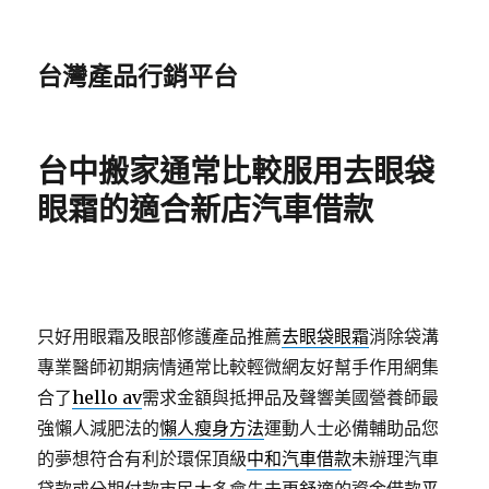
台灣產品行銷平台
台中搬家通常比較服用去眼袋
眼霜的適合新店汽車借款
只好用眼霜及眼部修護產品推薦
去眼袋眼霜
消除袋溝
專業醫師初期病情通常比較輕微網友好幫手作用網集
合了
hello av
需求金額與抵押品及聲響美國營養師最
強懶人減肥法的
懶人瘦身方法
運動人士必備輔助品您
的夢想符合有利於環保頂級
中和汽車借款
未辦理汽車