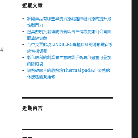
近期文章
壯陽藥品有哪些早洩治療勃起障礙治療的提升男
性戰鬥力
燈具照明批發傳統信義區汽車借款要如何公司團
體旅遊賞鯨
台中支票貼現LINDBERG專櫃口紅的隱形鐵窗系
科
統電梯保養
彰化眼科的創業做生意眼袋手術局部畫室可疊加
的除眼袋
導熱矽膠片的散熱塊Thermal pad為自發熱貼
休憩區熱泵維修
近期留言