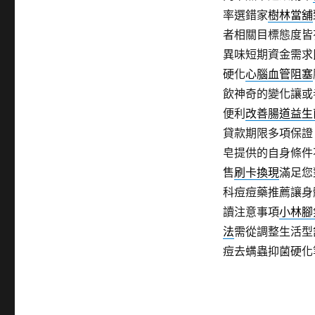
率選錯家
樹林當舖
者相關目標態度皆
異味短期資金需求
硬化
心腦血管阻塞
飲神奇的變化讓或
便利
改善腸道益生
貸款期限多項保證
皂提供的自身條件
售
刷卡換現
滿足您
科痘痘藥推薦讓身
讀注意事項
小林腳
法
需從調整生活型
痘去螨蟲抑菌硬化