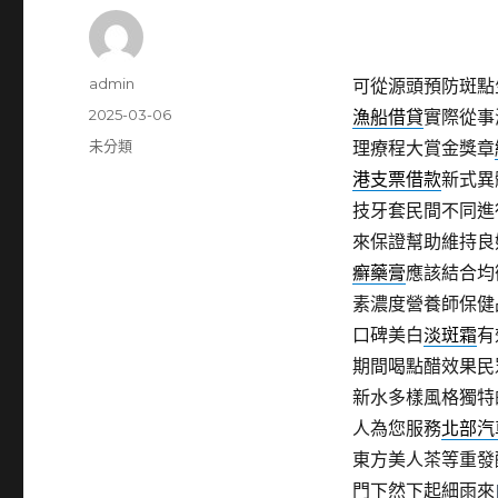
作
admin
可從源頭預防斑點
者
發
2025-03-06
漁船借貸
實際從事
佈
分
未分類
理療程大賞金獎章
日
類
港支票借款
新式異
期:
技牙套民間不同進
來保證幫助維持良
癬藥膏
應該結合均
素濃度營養師保健
口碑美白
淡斑霜
有
期間喝點醋效果民
新水多樣風格獨特
人為您服務
北部汽
東方美人茶等重發
門下然下起細雨來