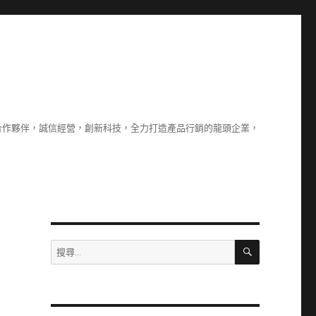
合作夥伴，誠信經營，創新科技，全力打造產品行銷的龍頭企業，
搜
搜
尋
尋
關
鍵
字: