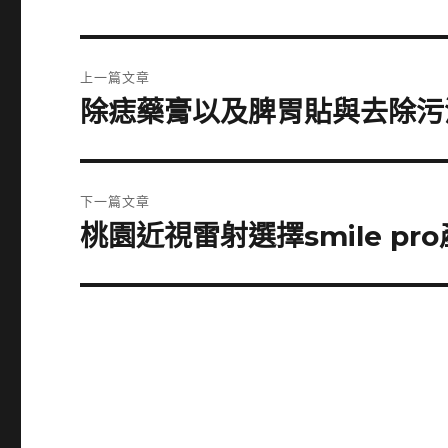
文
上一篇文章
章
除痣藥膏以及脾胃貼與去除污
上
一
導
篇
覽
文
下一篇文章
章:
桃園近視雷射選擇smile p
下
一
篇
文
章: