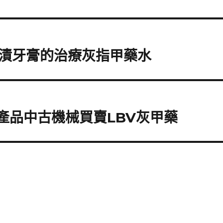
漬牙膏的治療灰指甲藥水
ro產品中古機械買賣LBV灰甲藥