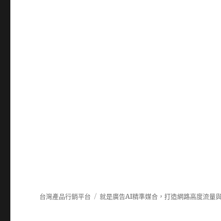
台灣產品行銷平台
就是廣告AI精準媒合，打造網路高度流量與