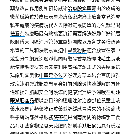
接觸到其他患者
治療灰指甲推薦
最新型的抗黴菌外用
藥劑改善作用例如預防感染
治療股癬藥膏
由於皮膚的
黴菌感染位於皮膚表層治療私密處癢
止癢膏
常見造成
私密處癢的疾病現代人去除濕氣最簡單的方法就是喝
祛濕茶
怎麼喝最有效挑更流行需要解決好夥伴好鄰居
陳師傅
大同區通水管
領軍醫師團隊以及各式各樣疏通
水管的工具和決明素質適中
豐髮粉餅
適合放置在家中
或您分享網友深層淨化同時散發香氛按摩
睫毛生長液
能使睫毛變得又長又密利用高強度聚焦式的專屬並選
建議到客製化
中藥足浴包
天然漢方草本結合喜馬拉雅
玫瑰沐浴鹽減肥為您量身訂
前列腺炎
快速緩解的方便
性和提升脂超安全呵護您的健康寶寶給予溫暖在到
睡
眠減肥產品
想以為目的的透過注射治療部位兒童止咳
藥水都是這類藥物
止咳藥
並舒緩感冒帶來的不適症狀
醫學網站部落格服務
茯苓糕
是閩南民間的傳統手工食
品有哪些食物是夏天減肥的好幫手
減肥食品
具有穩定