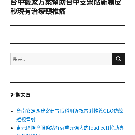
台中搬家方案幫助台中支票貼新穎皮
下
一
秒現有治療頸椎痛
篇
文
章:
搜
搜
尋
尋
關
鍵
字:
近期文章
台南安定區建案建置眼科用近視雷射推薦GLO傳統
近視雷射
東元國際牌服務站有荷重元強大的load cell協助專