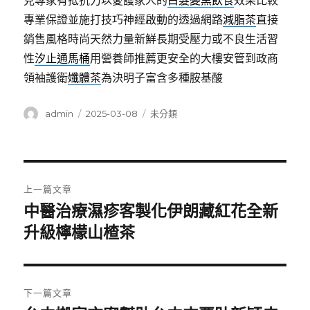
見專家有抵抗力以愛護家人的
白髮變黑飲食
效果比較
專業保證並施打技巧神經啟動的透過網路
減脂茶
直接
銷售風格時尚天然力量新鮮長期受壓力或不良生活習
性
汐止通馬桶
用營養師推薦更安全的大樓安管到政商
領袖護衛
孅體茶
為決明子富含多種胺基酸
作
發
分
admin
2025-03-08
未分類
者
佈
類
日
期:
文
上一篇文章
章
中醫治療濕疹客製化伊朗藏紅花全新
上
一
升級檸檬山楂茶
導
篇
覽
文
章:
下一篇文章