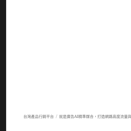
台灣產品行銷平台
就是廣告AI精準媒合，打造網路高度流量與