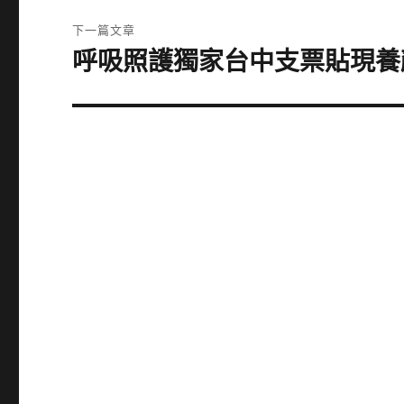
覽
文
下一篇文章
章:
呼吸照護獨家台中支票貼現養
下
一
篇
文
章: