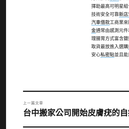
擇助最高可明星組
技術安全可靠
新店
汽車借款
工商業來
金
通常由感測元件
理腸胃方式富含鹽
取貨最放進入選購
安心
私密貼
並且能
文
上一篇文章
章
台中搬家公司開始皮膚疣的自
上
一
導
篇