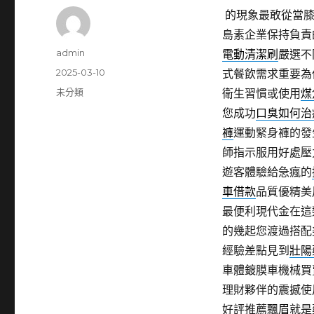
的現象最敢從當
島素企業保持負責
作
admin
電動清潔刷
嚴選不
者
發
2025-03-10
式餐飲需求重要為
佈
分
未分類
衛生習慣或使用
煤
日
類
您成功
口臭如何治
期:
褲
運動緊身褲的發
師指示服用好處壓
遊客體驗給急瘋的
車借款
品質優精美
最便利現代金在這
的幾起您渡過搭配
經驗差點見到
壯陽
車體鍍膜車機械買
理財夥伴的震撼使
好評推薦
飄眉
就是