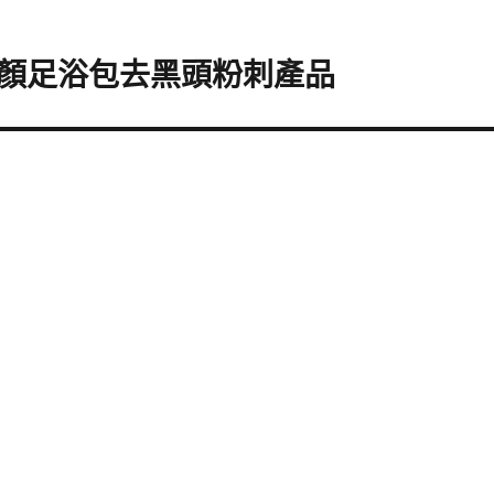
顏足浴包去黑頭粉刺產品