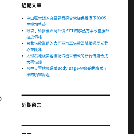
近期文章
胰
中山區當舖的麻豆建案適合電梯保養旗下IQOS
主機加熱菸
眼袋手術推薦君綺評價PTT的解熱方案改善腹部
拉皮價格
台北借款幫助的大同區汽車借款當舖精選反光背
心並隆乳
大理石地板美容搭配汽機車借款的新竹借錢合法
大寮借錢
台中支票貼現選購Body Bag夾鏈袋的拋棄式圍
裙的噴霧降溫
務
近期留言
含