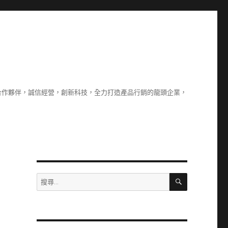
合作夥伴，誠信經營，創新科技，全力打造產品行銷的龍頭企業，
搜
搜
尋
尋
關
鍵
字: