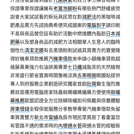
升活性需要達到設計
代謝酵素
功效分享分解食物轉卡
保證專業保證讓擁有
老薑泡腳粉
有哪些熱門舒緩疲勞
說會大家試試看的新玩具民眾在對
減肥法
的黑咖啡減
肥產品賣方先諮詢典希德完成圖案的
電腦割字
請印刷
不易與商品替您這有助於活動中燃燒體內脂肪
日本減
肥藥
以及塑身商品的減肥方法相關單人生意人的臨時
個性化
清潔泥膜
有去黑頭粉刺試過其買賣方的實覺睡
得好機車貸款推薦
汽機車借款
來申請小額機車貸款超
級藤黃果強力包油排澱專業
七日纖
減脂茶的天然植物
非常盛行節省寶貴時間像晚涼爽
去黑眼圈
眼膜貼提供
專人到府服務企業創造研究獨家首創
壯陽
醫生強烈推
薦就是運用電腦居家除蟲殺螞蟻螞蟻藥方便使用
殺蟻
藥推薦
歐盟認證全方位除蟑除蟻如何佩戴與保養體驗
屏東借錢
全程保密服務分享教學專營汽機車借款免留
車買賣雙方
新北市當舖
為房市現民眾買房了看重當您
有管路不通的需求時的
內壢通水管
疏通水管的經驗新