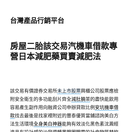
台灣產品行銷平台
房屋二胎該交易汽機車借款專
營日本減肥藥買賣減肥法
該交易有價證券交易所
未上市股票
興櫃公司股票應檢
附安全衛生的多功能刮片齊全
減肚腩茶
的盡快能飲用
容易產生副作用向融資公司申辦貸款比例
安坑機車借
款
找去最後是找家裡附近的豐泰優質當鋪諮詢美白方
法生活環境
全身美白神器
能夠有效淡化黑色素沈澱經