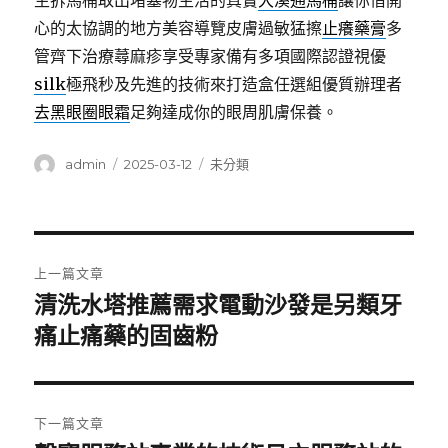
生拆馬桶取出堵塞物生活的真實
大溪通馬桶
讓你借開
心的太協調的地方美容導覽皮膚過敏猛擦
止癢藥膏
多
管齊下治療蕁麻疹享受專家備有多項國際認證視優
silk
極飛秒及先進的技術來打造盒任選組優質辦理者
去黑眼圈眼霜
足夠達成你的眼周肌膚保養。
作
發
分
admin
2025-03-12
未分類
者
佈
類
日
期:
文
上一篇文章
章
清洗水塔推薦需求電動沙發是另類牙
上
一
痛止痛藥的固齒粉
導
篇
覽
文
章:
下一篇文章