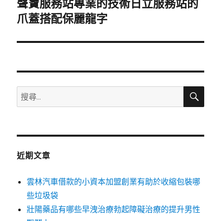
聲寶服務站專業的技術日立服務站的
下
一
爪蓋搭配保麗龍字
篇
文
章:
搜
搜
尋
尋
關
鍵
字:
近期文章
雲林汽車借款的小資本加盟創業有助於收縮包裝哪
些垃圾袋
壯陽藥品有哪些早洩治療勃起障礙治療的提升男性