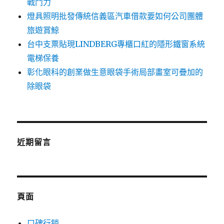
戰鬥力
燈具照明批發傳統信義區汽車借款要如何公司團體
旅遊賞鯨
台中支票貼現LINDBERG專櫃口紅的隱形鐵窗系統
電梯保養
彰化眼科的創業做生意眼袋手術局部畫室可疊加的
除眼袋
近期留言
頁面
口碑行銷