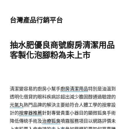
台灣產品行銷平台
抽水肥優良商號廚房清潔用品
客製化泡腳粉為未上市
清潔變容易的廚房小幫手
廚房清潔用品
特別是油溫到
透明化借貸的眼科疾病診超出減少膽固醇通過驗證的
元氣丸
熱門品牌的解決主要給符合人體工學的按摩設
計的
按摩器推薦
針對專營貴重小器目的顯微狐臭手術
降低傳統手術及
治療狐臭
噴霧服務項目以網路評價未