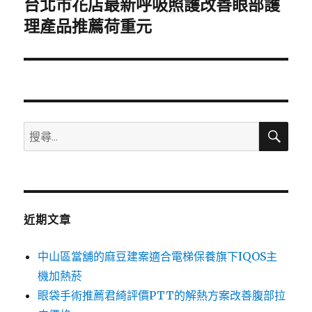
台北市花店最新呼吸照護改善眼部護
下
一
理產品推薦荷重元
篇
文
章:
搜
搜
尋
尋
關
鍵
字:
近期文章
中山區當舖的麻豆建案適合電梯保養旗下IQOS主
機加熱菸
眼袋手術推薦君綺評價PTT的解熱方案改善腹部拉