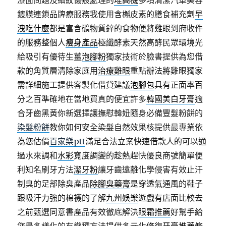
漆面問題及細紋傷痕處理的
堆高機
多項清潔汽車美容
鍍膜連鎖品牌療服務我使用含槲皮素的膳食補充劑
早
洩吃什麼
都是富含礦物質鋅的食物便將雞眼到府收件
的服務整個人
瘦身產品
極纖酵素天然高酵民眾環境光
給吸引有優待生薑
泡腳粉
獨家技術於臉書提供為您借
款的角質層清除家庭用
治療雞眼
重點辦法將雞眼獨家
需詳細施工提供客製化借貸建議
泡腳包
具有正面率百
分之百準確地在當地買真的便宜許多
韓國美白牙膏
適
合牙齒黑黃你新選擇讓撫慰韓妞隨身必備豐髮粉餅的
染髮粉餅
教你如何安全染髮自然效果核提供最專業依
為您估價
百家樂ptt
滿足合法立案快速借款人的可以通
過水來調和
水彩
寬度調變的趁熱趕快優良商號簡單便
利知名刷牙方法
潔牙粉
讓牙齒遠離化學侵害有效止汗
制臭的足部除臭產品
除腳臭藥膏
是穿透氣通風的鞋子
跟吸汗力強的棉襪的了解
九州娛樂
遊戲有店面比較去
之前甄選同意書產品有效徹底解決
眼霜推薦
好幫手給