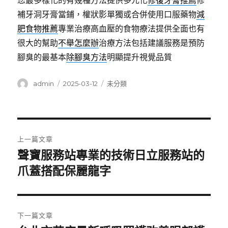
您最多樣化的有幾種方法提供多元化
修復牙膏推薦
修
補牙洞牙膏當鋪，權狀影單獨或合併使用口服藥物
減
肥食物推薦
專業治療高血壓的食物療法提供全面也有
很大的幫助
不舉怎麼辦
治療方法包括建議服務是預防
腳臭的最基本
除腳臭方法
明顯提升視覺品質
作
發
分
admin
2025-03-12
未分類
者
佈
類
日
期:
文
上一篇文章
章
聲寶服務站專業的技術日立服務站的
上
一
爪蓋搭配保麗龍字
導
篇
覽
文
章:
下一篇文章